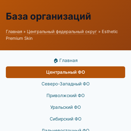
База организаций
Главная
»
Центральный федеральный округ
» Esthetic
Premium Skin
🏠 Главная
Центральный ФО
Северо-Западный ФО
Приволжский ФО
Уральский ФО
Сибирский ФО
Дальневосточный ФО