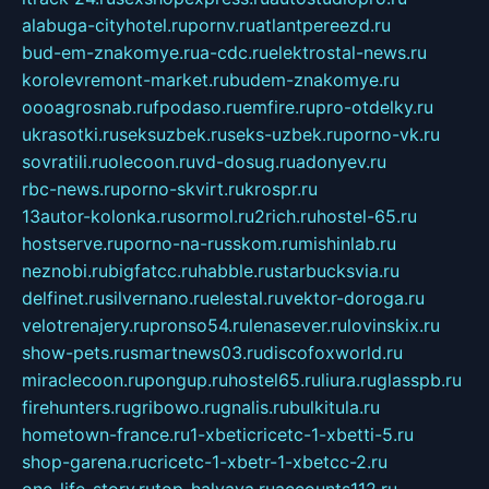
alabuga-cityhotel.ru
pornv.ru
atlantpereezd.ru
bud-em-znakomye.ru
a-cdc.ru
elektrostal-news.ru
korolevremont-market.ru
budem-znakomye.ru
oooagrosnab.ru
fpodaso.ru
emfire.ru
pro-otdelky.ru
ukrasotki.ru
seksuzbek.ru
seks-uzbek.ru
porno-vk.ru
sovratili.ru
olecoon.ru
vd-dosug.ru
adonyev.ru
rbc-news.ru
porno-skvirt.ru
krospr.ru
13autor-kolonka.ru
sormol.ru
2rich.ru
hostel-65.ru
hostserve.ru
porno-na-russkom.ru
mishinlab.ru
neznobi.ru
bigfatcc.ru
habble.ru
starbucksvia.ru
delfinet.ru
silvernano.ru
elestal.ru
vektor-doroga.ru
velotrenajery.ru
pronso54.ru
lenasever.ru
lovinskix.ru
show-pets.ru
smartnews03.ru
discofoxworld.ru
miraclecoon.ru
pongup.ru
hostel65.ru
liura.ru
glasspb.ru
firehunters.ru
gribowo.ru
gnalis.ru
bulkitula.ru
hometown-france.ru
1-xbeticricetc-1-xbetti-5.ru
shop-garena.ru
cricetc-1-xbetr-1-xbetcc-2.ru