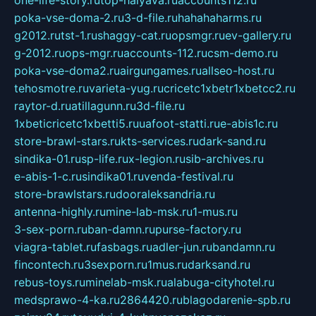
one-life-story.ru
top-halyava.ru
accounts112.ru
poka-vse-doma-2.ru
3-d-file.ru
hahahaharms.ru
g2012.ru
tst-1.ru
shaggy-cat.ru
opsmgr.ru
ev-gallery.ru
g-2012.ru
ops-mgr.ru
accounts-112.ru
csm-demo.ru
poka-vse-doma2.ru
airgungames.ru
allseo-host.ru
tehosmotre.ru
varieta-yug.ru
cricetc1xbetr1xbetcc2.ru
raytor-d.ru
atillagunn.ru
3d-file.ru
1xbeticricetc1xbetti5.ru
uafoot-statti.ru
e-abis1c.ru
store-brawl-stars.ru
kts-services.ru
dark-sand.ru
sindika-01.ru
sp-life.ru
x-legion.ru
sib-archives.ru
e-abis-1-c.ru
sindika01.ru
venda-festival.ru
store-brawlstars.ru
dooraleksandria.ru
antenna-highly.ru
mine-lab-msk.ru
1-mus.ru
3-sex-porn.ru
ban-damn.ru
purse-factory.ru
viagra-tablet.ru
fasbags.ru
adler-jun.ru
bandamn.ru
fincontech.ru
3sexporn.ru
1mus.ru
darksand.ru
rebus-toys.ru
minelab-msk.ru
alabuga-cityhotel.ru
medsprawo-4-ka.ru
2864420.ru
blagodarenie-spb.ru