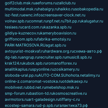
golf2club.msk.ru
aeforums.ru
zallclub.ru
multimodal.msk.ru
habaigry.ru
haikko.ru
sobakopedia.ru
isz-fest.ru
ewnc.info
screensaver-clock.net.ru
volnav.spb.ru
comnat.ru
npf.net.ru
7bit.pp.ru
kalugatur.ru
tesiaes.ru
card.com.ru
kazanka.spb.ru
gildiya-kuznecov.ru
kameryboavision.ru
griffoncom.spb.ru
fabrika-emotsiy.ru
PARK-MATROSOVA.RU
agat.spb.ru
avtoyurist-moskva1.ru
hardware.org.ru
схема-авто.рф
dg-lab.ru
angrup.ru
recruiter.spb.ru
music8.spb.ru
krsk124.ru
kubok.spb.ru
romanofforex.ru
analitikaplus.ru
spyonline.ru
zosikamery.ru
sloboda-ural.pp.ru
AUTO-COM.SU
hohota.net
alimy.ru
online-z.com
aromat-vostoka.ru
otdelkaexp.ru
mobilvest.ru
bbd.net.ru
mebelshop.msk.ru
smp-forum.ru
bastion-td.ru
kosmoscreative.ru
avrmotors.ru
art-galadesign.ru
tiffany-c.ru
ecostep-samara.ru
d-p.spb.ru
галактика73.рф