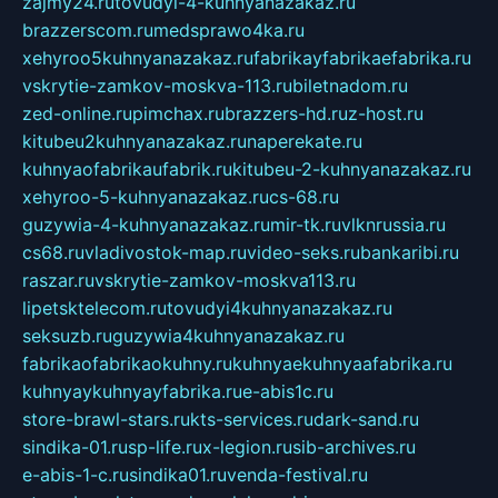
zajmy24.ru
tovudyi-4-kuhnyanazakaz.ru
brazzerscom.ru
medsprawo4ka.ru
xehyroo5kuhnyanazakaz.ru
fabrikayfabrikaefabrika.ru
vskrytie-zamkov-moskva-113.ru
biletnadom.ru
zed-online.ru
pimchax.ru
brazzers-hd.ru
z-host.ru
kitubeu2kuhnyanazakaz.ru
naperekate.ru
kuhnyaofabrikaufabrik.ru
kitubeu-2-kuhnyanazakaz.ru
xehyroo-5-kuhnyanazakaz.ru
cs-68.ru
guzywia-4-kuhnyanazakaz.ru
mir-tk.ru
vlknrussia.ru
cs68.ru
vladivostok-map.ru
video-seks.ru
bankaribi.ru
raszar.ru
vskrytie-zamkov-moskva113.ru
lipetsktelecom.ru
tovudyi4kuhnyanazakaz.ru
seksuzb.ru
guzywia4kuhnyanazakaz.ru
fabrikaofabrikaokuhny.ru
kuhnyaekuhnyaafabrika.ru
kuhnyaykuhnyayfabrika.ru
e-abis1c.ru
store-brawl-stars.ru
kts-services.ru
dark-sand.ru
sindika-01.ru
sp-life.ru
x-legion.ru
sib-archives.ru
e-abis-1-c.ru
sindika01.ru
venda-festival.ru