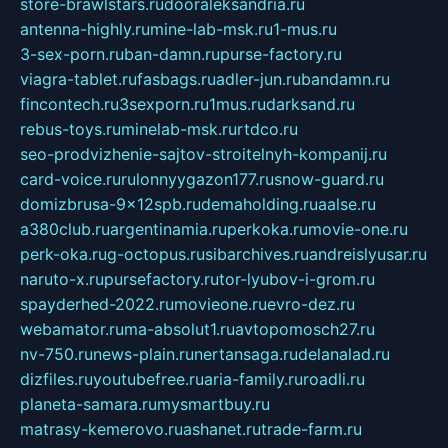
store-brawlstars.ru
dooraleksandria.ru
antenna-highly.ru
mine-lab-msk.ru
1-mus.ru
3-sex-porn.ru
ban-damn.ru
purse-factory.ru
viagra-tablet.ru
fasbags.ru
adler-jun.ru
bandamn.ru
fincontech.ru
3sexporn.ru
1mus.ru
darksand.ru
rebus-toys.ru
minelab-msk.ru
rtdco.ru
seo-prodvizhenie-sajtov-stroitelnyh-kompanij.ru
card-voice.ru
rulonnyygazon177.ru
snow-guard.ru
domizbrusa-9x12spb.ru
demaholding.ru
aalse.ru
a380club.ru
argentinamia.ru
perkoka.ru
movie-one.ru
perk-oka.ru
g-octopus.ru
sibarchives.ru
andreislyusar.ru
naruto-x.ru
pursefactory.ru
tor-lyubov-i-grom.ru
spayderhed-2022.ru
movieone.ru
evro-dez.ru
webamator.ru
ma-absolut1.ru
avtopomosch27.ru
nv-750.ru
news-plain.ru
nertansaga.ru
delanalad.ru
dizfiles.ru
youtubefree.ru
aria-family.ru
roadli.ru
planeta-samara.ru
mysmartbuy.ru
matrasy-kemerovo.ru
ashanet.ru
trade-farm.ru