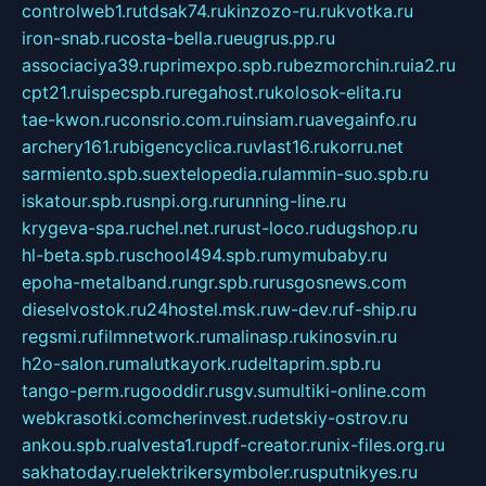
controlweb1.ru
tdsak74.ru
kinzozo-ru.ru
kvotka.ru
iron-snab.ru
costa-bella.ru
eugrus.pp.ru
associaciya39.ru
primexpo.spb.ru
bezmorchin.ru
ia2.ru
cpt21.ru
ispecspb.ru
regahost.ru
kolosok-elita.ru
tae-kwon.ru
consrio.com.ru
insiam.ru
avegainfo.ru
archery161.ru
bigencyclica.ru
vlast16.ru
korru.net
sarmiento.spb.su
extelopedia.ru
lammin-suo.spb.ru
iskatour.spb.ru
snpi.org.ru
running-line.ru
krygeva-spa.ru
chel.net.ru
rust-loco.ru
dugshop.ru
hl-beta.spb.ru
school494.spb.ru
mymubaby.ru
epoha-metalband.ru
ngr.spb.ru
rusgosnews.com
dieselvostok.ru
24hostel.msk.ru
w-dev.ru
f-ship.ru
regsmi.ru
filmnetwork.ru
malinasp.ru
kinosvin.ru
h2o-salon.ru
malutkayork.ru
deltaprim.spb.ru
tango-perm.ru
gooddir.ru
sgv.su
multiki-online.com
webkrasotki.com
cherinvest.ru
detskiy-ostrov.ru
ankou.spb.ru
alvesta1.ru
pdf-creator.ru
nix-files.org.ru
sakhatoday.ru
elektrikersymboler.ru
sputnikyes.ru