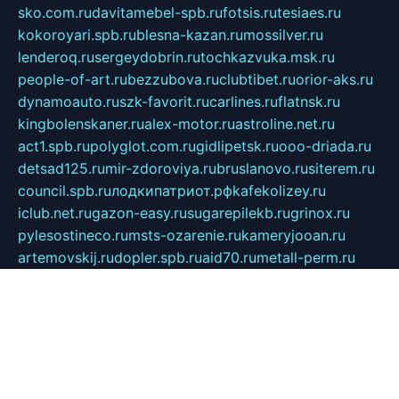
sko.com.ru
davitamebel-spb.ru
fotsis.ru
tesiaes.ru
kokoroyari.spb.ru
blesna-kazan.ru
mossilver.ru
lenderoq.ru
sergeydobrin.ru
tochkazvuka.msk.ru
people-of-art.ru
bezzubova.ru
clubtibet.ru
orior-aks.ru
dynamoauto.ru
szk-favorit.ru
carlines.ru
flatnsk.ru
kingbolenskaner.ru
alex-motor.ru
astroline.net.ru
act1.spb.ru
polyglot.com.ru
gidlipetsk.ru
ooo-driada.ru
detsad125.ru
mir-zdoroviya.ru
bruslanovo.ru
siterem.ru
council.spb.ru
лодкипатриот.рф
kafekolizey.ru
iclub.net.ru
gazon-easy.ru
sugarepilekb.ru
grinox.ru
pylesostineco.ru
msts-ozarenie.ru
kameryjooan.ru
artemovskij.ru
dopler.spb.ru
aid70.ru
metall-perm.ru
ndm.msk.ru
ratingzooshop.ru
apiaccess.ru
globalautotrade.info
bezverhovskoe.ru
drsschool.ru
ZOOSMART.SPB.RU
dalakony.ru
medikijob.ru
remontt.spb.ru
photostudia.spb.ru
myragon.ru
terramia.ru
academy62.ru
gardengallereya.ru
rti.com.ru
artem-news.ru
biserinca.ru
krasnodarkurort.com