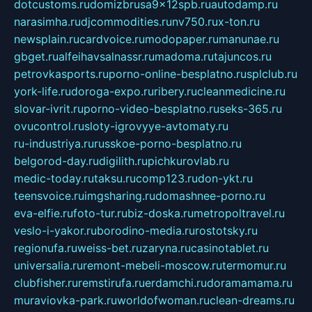
dotcustoms.ru
domizbrusa9x12spb.ru
autodamp.ru
narasimha.ru
djcommodities.ru
nv750.ru
x-ton.ru
newsplain.ru
cardvoice.ru
modopaper.ru
manunae.ru
gbget.ru
alfeihavsalnassr.ru
madoma.ru
tajuncos.ru
petrovkasports.ru
porno-online-besplatno.ru
splclub.ru
york-life.ru
doroga-expo.ru
ribery.ru
cleanmedicine.ru
slovar-ivrit.ru
porno-video-besplatno.ru
seks-365.ru
ovucontrol.ru
sloty-igrovyye-avtomaty.ru
ru-industriya.ru
russkoe-porno-besplatno.ru
belgorod-day.ru
digilith.ru
pichkurovlab.ru
medic-today.ru
taksu.ru
comp123.ru
don-ykt.ru
teensvoice.ru
imgsharing.ru
domashnee-porno.ru
eva-elfie.ru
foto-tur.ru
biz-doska.ru
metropoltravel.ru
veslo-i-yakor.ru
borodino-media.ru
rostotsky.ru
regionufa.ru
weiss-bet.ru
zaryna.ru
casinotablet.ru
universalia.ru
remont-mebeli-moscow.ru
termomur.ru
clubfisher.ru
remstirufa.ru
erdamchi.ru
doramamama.ru
muraviovka-park.ru
worldofwoman.ru
clean-dreams.ru