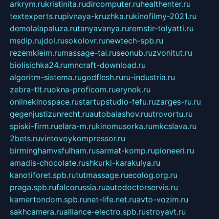
arkrym.ru
kristinita.ru
dircomputer.ru
healthenter.ru
textexperts.ru
pivnaya-kruzhka.ru
kinofilmy-2021.ru
demolalapaluza.ru
tanyavanya.ru
remstir-tolyatti.ru
msdip.ru
jdol.ru
sokolovr.ru
newtech-spb.ru
rezemkleim.ru
massage-tai.ru
seonub.ru
zvonitut.ru
biolisichka24.ru
mncraft-download.ru
algoritm-sistema.ru
godflesh.ru
ru-industria.ru
zebra-tlt.ru
okna-proficom.ru
erynok.ru
onlinekinospace.ru
startupstudio-fefu.ru
zarges-ru.ru
gegenjustizunrecht.ru
autobalashov.ru
utrovortu.ru
spiski-firm.ru
elara-m.ru
kinomusorka.ru
mkcslava.ru
2bets.ru
vintovoykompressor.ru
birminghamvsfulham.ru
sarmat-komp.ru
pioneeri.ru
amadis-chocolate.ru
shkurki-karakulya.ru
kanotiforet.spb.ru
tutmassage.ru
ecolog.org.ru
praga.spb.ru
falcorussia.ru
autodoctorservis.ru
kamertondom.spb.ru
net-life.net.ru
avto-vozim.ru
sakhcamera.ru
alliance-electro.spb.ru
stroyavt.ru