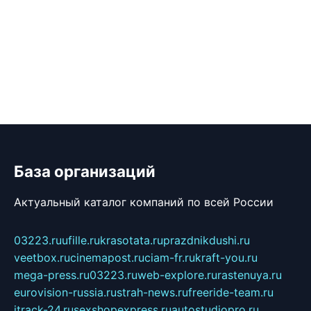
База организаций
Актуальный каталог компаний по всей России
03223.ru
ufille.ru
krasotata.ru
prazdnikdushi.ru
veetbox.ru
cinemapost.ru
ciam-fr.ru
kraft-you.ru
mega-press.ru
03223.ru
web-explore.ru
rastenuya.ru
eurovision-russia.ru
strah-news.ru
freeride-team.ru
itrack-24.ru
sexshopexpress.ru
autostudiopro.ru