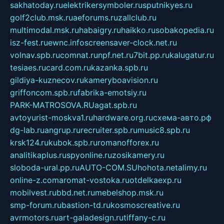
sakhatoday.ru
elektrikersymboler.ru
sputnikyes.ru
golf2club.msk.ru
aeforums.ru
zallclub.ru
multimodal.msk.ru
habaigry.ru
haikko.ru
sobakopedia.ru
isz-fest.ru
ewnc.info
screensaver-clock.net.ru
volnav.spb.ru
comnat.ru
npf.net.ru
7bit.pp.ru
kalugatur.ru
tesiaes.ru
card.com.ru
kazanka.spb.ru
gildiya-kuznecov.ru
kameryboavision.ru
griffoncom.spb.ru
fabrika-emotsiy.ru
PARK-MATROSOVA.RU
agat.spb.ru
avtoyurist-moskva1.ru
hardware.org.ru
схема-авто.рф
dg-lab.ru
angrup.ru
recruiter.spb.ru
music8.spb.ru
krsk124.ru
kubok.spb.ru
romanofforex.ru
analitikaplus.ru
spyonline.ru
zosikamery.ru
sloboda-ural.pp.ru
AUTO-COM.SU
hohota.net
alimy.ru
online-z.com
aromat-vostoka.ru
otdelkaexp.ru
mobilvest.ru
bbd.net.ru
mebelshop.msk.ru
smp-forum.ru
bastion-td.ru
kosmoscreative.ru
avrmotors.ru
art-galadesign.ru
tiffany-c.ru