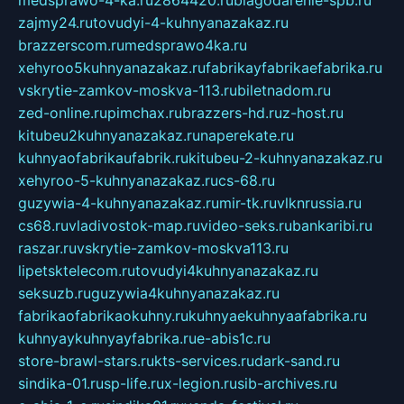
medsprawo-4-ka.ru
2864420.ru
blagodarenie-spb.ru
zajmy24.ru
tovudyi-4-kuhnyanazakaz.ru
brazzerscom.ru
medsprawo4ka.ru
xehyroo5kuhnyanazakaz.ru
fabrikayfabrikaefabrika.ru
vskrytie-zamkov-moskva-113.ru
biletnadom.ru
zed-online.ru
pimchax.ru
brazzers-hd.ru
z-host.ru
kitubeu2kuhnyanazakaz.ru
naperekate.ru
kuhnyaofabrikaufabrik.ru
kitubeu-2-kuhnyanazakaz.ru
xehyroo-5-kuhnyanazakaz.ru
cs-68.ru
guzywia-4-kuhnyanazakaz.ru
mir-tk.ru
vlknrussia.ru
cs68.ru
vladivostok-map.ru
video-seks.ru
bankaribi.ru
raszar.ru
vskrytie-zamkov-moskva113.ru
lipetsktelecom.ru
tovudyi4kuhnyanazakaz.ru
seksuzb.ru
guzywia4kuhnyanazakaz.ru
fabrikaofabrikaokuhny.ru
kuhnyaekuhnyaafabrika.ru
kuhnyaykuhnyayfabrika.ru
e-abis1c.ru
store-brawl-stars.ru
kts-services.ru
dark-sand.ru
sindika-01.ru
sp-life.ru
x-legion.ru
sib-archives.ru