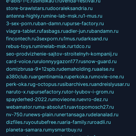
e-abis-1-c.ru
sindika01.ru
venda-festival.ru
store-brawlstars.ru
dooraleksandria.ru
antenna-highly.ru
mine-lab-msk.ru
1-mus.ru
3-sex-porn.ru
ban-damn.ru
purse-factory.ru
viagra-tablet.ru
fasbags.ru
adler-jun.ru
bandamn.ru
fincontech.ru
3sexporn.ru
1mus.ru
darksand.ru
rebus-toys.ru
minelab-msk.ru
rtdco.ru
seo-prodvizhenie-sajtov-stroitelnyh-kompanij.ru
card-voice.ru
rulonnyygazon177.ru
snow-guard.ru
domizbrusa-9x12spb.ru
demaholding.ru
aalse.ru
a380club.ru
argentinamia.ru
perkoka.ru
movie-one.ru
perk-oka.ru
g-octopus.ru
sibarchives.ru
andreislyusar.ru
naruto-x.ru
pursefactory.ru
tor-lyubov-i-grom.ru
spayderhed-2022.ru
movieone.ru
evro-dez.ru
webamator.ru
ma-absolut1.ru
avtopomosch27.ru
nv-750.ru
news-plain.ru
nertansaga.ru
delanalad.ru
dizfiles.ru
youtubefree.ru
aria-family.ru
roadli.ru
planeta-samara.ru
mysmartbuy.ru