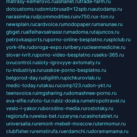
matrasy-kemerovo.ru
ashanet.ru
trade-farm.ru
dotcustoms.ru
domizbrusa9x12spb.ru
autodamp.ru
narasimha.ru
djcommodities.ru
nv750.ru
x-ton.ru
newsplain.ru
cardvoice.ru
modopaper.ru
manunae.ru
gbget.ru
alfeihavsalnassr.ru
madoma.ru
tajuncos.ru
petrovkasports.ru
porno-online-besplatno.ru
splclub.ru
york-life.ru
doroga-expo.ru
ribery.ru
cleanmedicine.ru
slovar-ivrit.ru
porno-video-besplatno.ru
seks-365.ru
ovucontrol.ru
sloty-igrovyye-avtomaty.ru
ru-industriya.ru
russkoe-porno-besplatno.ru
belgorod-day.ru
digilith.ru
pichkurovlab.ru
medic-today.ru
taksu.ru
comp123.ru
don-ykt.ru
teensvoice.ru
imgsharing.ru
domashnee-porno.ru
eva-elfie.ru
foto-tur.ru
biz-doska.ru
metropoltravel.ru
veslo-i-yakor.ru
borodino-media.ru
rostotsky.ru
regionufa.ru
weiss-bet.ru
zaryna.ru
casinotablet.ru
universalia.ru
remont-mebeli-moscow.ru
termomur.ru
clubfisher.ru
remstirufa.ru
erdamchi.ru
doramamama.ru