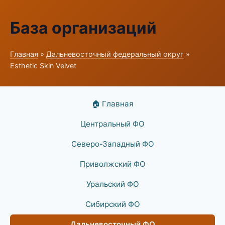
База организаций
Главная
»
Дальневосточный федеральный округ
»
Esthetic Skin Velvet
🏠 Главная
Центральный ФО
Северо-Западный ФО
Приволжский ФО
Уральский ФО
Сибирский ФО
Дальневосточный ФО