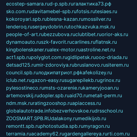
ecostep-samara.ru
d-p.spb.ru
галактика73.рф
sko.com.ru
davitamebel-spb.ru
fotsis.ru
tesiaes.ru
kokoroyari.spb.ru
blesna-kazan.ru
mossilver.ru
lenderoq.ru
sergeydobrin.ru
tochkazvuka.msk.ru
people-of-art.ru
bezzubova.ru
clubtibet.ru
orior-aks.ru
dynamoauto.ru
szk-favorit.ru
carlines.ru
flatnsk.ru
kingbolenskaner.ru
alex-motor.ru
astroline.net.ru
act1.spb.ru
polyglot.com.ru
gidlipetsk.ru
ooo-driada.ru
detsad125.ru
mir-zdoroviya.ru
bruslanovo.ru
siterem.ru
council.spb.ru
лодкипатриот.рф
kafekolizey.ru
iclub.net.ru
gazon-easy.ru
sugarepilekb.ru
grinox.ru
pylesostineco.ru
msts-ozarenie.ru
kameryjooan.ru
artemovskij.ru
dopler.spb.ru
aid70.ru
metall-perm.ru
ndm.msk.ru
ratingzooshop.ru
apiaccess.ru
globalautotrade.info
bezverhovskoe.ru
drsschool.ru
ZOOSMART.SPB.RU
dalakony.ru
medikijob.ru
remontt.spb.ru
photostudia.spb.ru
myragon.ru
terramia.ru
academy62.ru
gardengallereya.ru
rti.com.ru