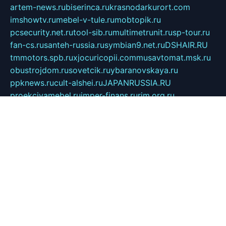
artem-news.ru
biserinca.ru
krasnodarkurort.com
imshowtv.ru
mebel-v-tule.ru
mobtopik.ru
pcsecurity.net.ru
tool-sib.ru
multimetrunit.ru
sp-tour.ru
fan-cs.ru
santeh-russia.ru
symbian9.net.ru
DSHAIR.RU
tmmotors.spb.ru
xjocuricopii.com
musavtomat.msk.ru
obustrojdom.ru
sovetcik.ru
ybaranovskaya.ru
ppknews.ru
cult-alshei.ru
JAPANRUSSIA.RU
proekciyamebel.ru
imper-finans.ru
rim.org.ru
glamourai.ru
brassminus.ru
zabor-pro.ru
ftn.pp.ru
dorogoe58.ru
laimengpacker.ru
kuzova-zapchasti.ru
sageerp.ru
taxodrom.ru
dsrazvitie.ru
hardcity.net.ru
ratinghomegames.ru
topservice25.ru
gubernyan.ru
gtglasslined.ru
ii4.ru
tssport.spb.ru
andorra24.com
blackwallstreet.ru
oboimos.ru
optim-doors.com.ru
ikuch.ru
nycr.org.ru
npa21.ru
vremya-ch.spb.ru
desert000.ru
ivtorgi.ru
ifiori.ru
catalog-statei.ru
dcv.org.ru
spetsmaster174.ru
ipkameryhiseeu.ru
dum26.ru
ruspol.spb.ru
fr-opendp.ru
kam-solnyshko.ru