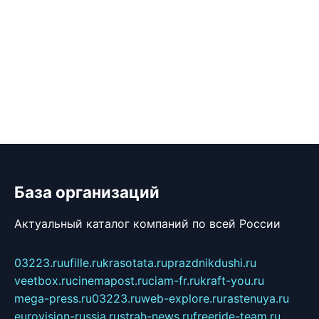
База организаций
Актуальный каталог компаний по всей России
03223.ru
ufille.ru
krasotata.ru
prazdnikdushi.ru
veetbox.ru
cinemapost.ru
ciam-fr.ru
kraft-you.ru
mega-press.ru
03223.ru
web-explore.ru
rastenuya.ru
eurovision-russia.ru
strah-news.ru
freeride-team.ru