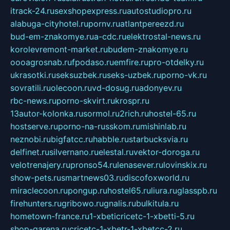
itrack-24.ru
sexshopexpress.ru
autostudiopro.ru
alabuga-cityhotel.ru
pornv.ru
atlantpereezd.ru
bud-em-znakomye.ru
a-cdc.ru
elektrostal-news.ru
korolevremont-market.ru
budem-znakomye.ru
oooagrosnab.ru
fpodaso.ru
emfire.ru
pro-otdelky.ru
ukrasotki.ru
seksuzbek.ru
seks-uzbek.ru
porno-vk.ru
sovratili.ru
olecoon.ru
vd-dosug.ru
adonyev.ru
rbc-news.ru
porno-skvirt.ru
krospr.ru
13autor-kolonka.ru
sormol.ru
2rich.ru
hostel-65.ru
hostserve.ru
porno-na-russkom.ru
mishinlab.ru
neznobi.ru
bigfatcc.ru
habble.ru
starbucksvia.ru
delfinet.ru
silvernano.ru
elestal.ru
vektor-doroga.ru
velotrenajery.ru
pronso54.ru
lenasever.ru
lovinskix.ru
show-pets.ru
smartnews03.ru
discofoxworld.ru
miraclecoon.ru
pongup.ru
hostel65.ru
liura.ru
glasspb.ru
firehunters.ru
gribowo.ru
gnalis.ru
bulkitula.ru
hometown-france.ru
1-xbeticricetc-1-xbetti-5.ru
shop-garena.ru
cricetc-1-xbetr-1-xbetcc-2.ru