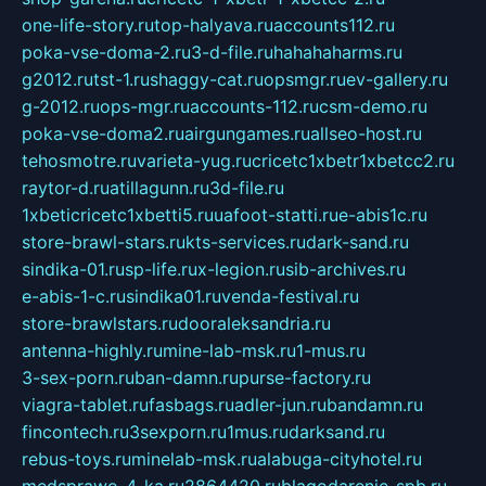
one-life-story.ru
top-halyava.ru
accounts112.ru
poka-vse-doma-2.ru
3-d-file.ru
hahahaharms.ru
g2012.ru
tst-1.ru
shaggy-cat.ru
opsmgr.ru
ev-gallery.ru
g-2012.ru
ops-mgr.ru
accounts-112.ru
csm-demo.ru
poka-vse-doma2.ru
airgungames.ru
allseo-host.ru
tehosmotre.ru
varieta-yug.ru
cricetc1xbetr1xbetcc2.ru
raytor-d.ru
atillagunn.ru
3d-file.ru
1xbeticricetc1xbetti5.ru
uafoot-statti.ru
e-abis1c.ru
store-brawl-stars.ru
kts-services.ru
dark-sand.ru
sindika-01.ru
sp-life.ru
x-legion.ru
sib-archives.ru
e-abis-1-c.ru
sindika01.ru
venda-festival.ru
store-brawlstars.ru
dooraleksandria.ru
antenna-highly.ru
mine-lab-msk.ru
1-mus.ru
3-sex-porn.ru
ban-damn.ru
purse-factory.ru
viagra-tablet.ru
fasbags.ru
adler-jun.ru
bandamn.ru
fincontech.ru
3sexporn.ru
1mus.ru
darksand.ru
rebus-toys.ru
minelab-msk.ru
alabuga-cityhotel.ru