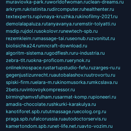
muraviovka-park.ru
worldofwoman.ru
clean-dreams.ru
arkrym.ru
kristinita.ru
dircomputer.ru
healthenter.ru
textexperts.ru
pivnaya-kruzhka.ru
kinofilmy-2021.ru
demolalapaluza.ru
tanyavanya.ru
remstir-tolyatti.ru
msdip.ru
jdol.ru
sokolovr.ru
newtech-spb.ru
rezemkleim.ru
massage-tai.ru
seonub.ru
zvonitut.ru
biolisichka24.ru
mncraft-download.ru
algoritm-sistema.ru
godflesh.ru
ru-industria.ru
zebra-tlt.ru
okna-proficom.ru
erynok.ru
onlinekinospace.ru
startupstudio-fefu.ru
zarges-ru.ru
gegenjustizunrecht.ru
autobalashov.ru
utrovortu.ru
spiski-firm.ru
elara-m.ru
kinomusorka.ru
mkcslava.ru
2bets.ru
vintovoykompressor.ru
birminghamvsfulham.ru
sarmat-komp.ru
pioneeri.ru
amadis-chocolate.ru
shkurki-karakulya.ru
kanotiforet.spb.ru
tutmassage.ru
ecolog.org.ru
praga.spb.ru
falcorussia.ru
autodoctorservis.ru
kamertondom.spb.ru
net-life.net.ru
avto-vozim.ru