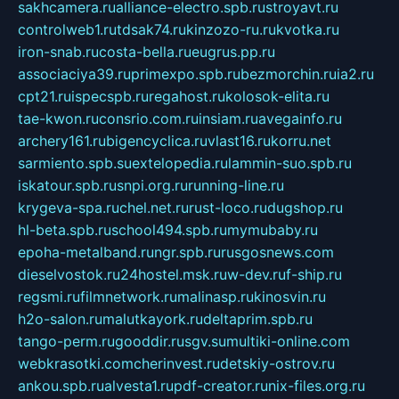
sakhcamera.ru
alliance-electro.spb.ru
stroyavt.ru
controlweb1.ru
tdsak74.ru
kinzozo-ru.ru
kvotka.ru
iron-snab.ru
costa-bella.ru
eugrus.pp.ru
associaciya39.ru
primexpo.spb.ru
bezmorchin.ru
ia2.ru
cpt21.ru
ispecspb.ru
regahost.ru
kolosok-elita.ru
tae-kwon.ru
consrio.com.ru
insiam.ru
avegainfo.ru
archery161.ru
bigencyclica.ru
vlast16.ru
korru.net
sarmiento.spb.su
extelopedia.ru
lammin-suo.spb.ru
iskatour.spb.ru
snpi.org.ru
running-line.ru
krygeva-spa.ru
chel.net.ru
rust-loco.ru
dugshop.ru
hl-beta.spb.ru
school494.spb.ru
mymubaby.ru
epoha-metalband.ru
ngr.spb.ru
rusgosnews.com
dieselvostok.ru
24hostel.msk.ru
w-dev.ru
f-ship.ru
regsmi.ru
filmnetwork.ru
malinasp.ru
kinosvin.ru
h2o-salon.ru
malutkayork.ru
deltaprim.spb.ru
tango-perm.ru
gooddir.ru
sgv.su
multiki-online.com
webkrasotki.com
cherinvest.ru
detskiy-ostrov.ru
ankou.spb.ru
alvesta1.ru
pdf-creator.ru
nix-files.org.ru