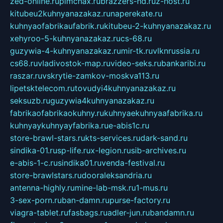
zed-online.ru
pimchax.ru
brazzers-hd.ru
z-host.ru
kitubeu2kuhnyanazakaz.ru
naperekate.ru
kuhnyaofabrikaufabrik.ru
kitubeu-2-kuhnyanazakaz.ru
xehyroo-5-kuhnyanazakaz.ru
cs-68.ru
guzywia-4-kuhnyanazakaz.ru
mir-tk.ru
vlknrussia.ru
cs68.ru
vladivostok-map.ru
video-seks.ru
bankaribi.ru
raszar.ru
vskrytie-zamkov-moskva113.ru
lipetsktelecom.ru
tovudyi4kuhnyanazakaz.ru
seksuzb.ru
guzywia4kuhnyanazakaz.ru
fabrikaofabrikaokuhny.ru
kuhnyaekuhnyaafabrika.ru
kuhnyaykuhnyayfabrika.ru
e-abis1c.ru
store-brawl-stars.ru
kts-services.ru
dark-sand.ru
sindika-01.ru
sp-life.ru
x-legion.ru
sib-archives.ru
e-abis-1-c.ru
sindika01.ru
venda-festival.ru
store-brawlstars.ru
dooraleksandria.ru
antenna-highly.ru
mine-lab-msk.ru
1-mus.ru
3-sex-porn.ru
ban-damn.ru
purse-factory.ru
viagra-tablet.ru
fasbags.ru
adler-jun.ru
bandamn.ru