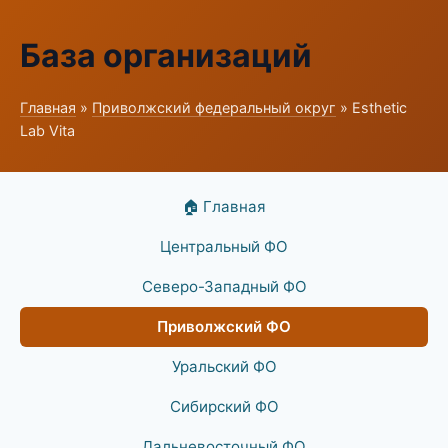
База организаций
Главная
»
Приволжский федеральный округ
» Esthetic
Lab Vita
🏠 Главная
Центральный ФО
Северо-Западный ФО
Приволжский ФО
Уральский ФО
Сибирский ФО
Дальневосточный ФО