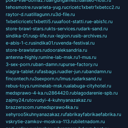
poka-vse-doma2.ru
airgungames.ru
allseo-host.ru
tehosmotre.ru
varieta-yug.ru
cricetc1xbetr1xbetcc2.ru
raytor-d.ru
atillagunn.ru
3d-file.ru
1xbeticricetc1xbetti5.ru
uafoot-statti.ru
e-abis1c.ru
store-brawl-stars.ru
kts-services.ru
dark-sand.ru
sindika-01.ru
sp-life.ru
x-legion.ru
sib-archives.ru
e-abis-1-c.ru
sindika01.ru
venda-festival.ru
store-brawlstars.ru
dooraleksandria.ru
antenna-highly.ru
mine-lab-msk.ru
1-mus.ru
3-sex-porn.ru
ban-damn.ru
purse-factory.ru
viagra-tablet.ru
fasbags.ru
adler-jun.ru
bandamn.ru
fincontech.ru
3sexporn.ru
1mus.ru
darksand.ru
rebus-toys.ru
minelab-msk.ru
alabuga-cityhotel.ru
medsprawo-4-ka.ru
2864420.ru
blagodarenie-spb.ru
zajmy24.ru
tovudyi-4-kuhnyanazakaz.ru
brazzerscom.ru
medsprawo4ka.ru
xehyroo5kuhnyanazakaz.ru
fabrikayfabrikaefabrika.ru
vskrytie-zamkov-moskva-113.ru
biletnadom.ru