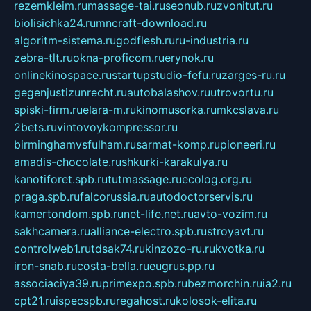
rezemkleim.ru
massage-tai.ru
seonub.ru
zvonitut.ru
biolisichka24.ru
mncraft-download.ru
algoritm-sistema.ru
godflesh.ru
ru-industria.ru
zebra-tlt.ru
okna-proficom.ru
erynok.ru
onlinekinospace.ru
startupstudio-fefu.ru
zarges-ru.ru
gegenjustizunrecht.ru
autobalashov.ru
utrovortu.ru
spiski-firm.ru
elara-m.ru
kinomusorka.ru
mkcslava.ru
2bets.ru
vintovoykompressor.ru
birminghamvsfulham.ru
sarmat-komp.ru
pioneeri.ru
amadis-chocolate.ru
shkurki-karakulya.ru
kanotiforet.spb.ru
tutmassage.ru
ecolog.org.ru
praga.spb.ru
falcorussia.ru
autodoctorservis.ru
kamertondom.spb.ru
net-life.net.ru
avto-vozim.ru
sakhcamera.ru
alliance-electro.spb.ru
stroyavt.ru
controlweb1.ru
tdsak74.ru
kinzozo-ru.ru
kvotka.ru
iron-snab.ru
costa-bella.ru
eugrus.pp.ru
associaciya39.ru
primexpo.spb.ru
bezmorchin.ru
ia2.ru
cpt21.ru
ispecspb.ru
regahost.ru
kolosok-elita.ru