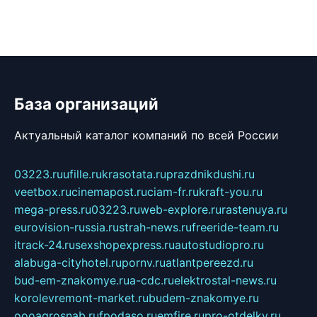
База организаций
Актуальный каталог компаний по всей России
03223.ru
ufille.ru
krasotata.ru
prazdnikdushi.ru
veetbox.ru
cinemapost.ru
ciam-fr.ru
kraft-you.ru
mega-press.ru
03223.ru
web-explore.ru
rastenuya.ru
eurovision-russia.ru
strah-news.ru
freeride-team.ru
itrack-24.ru
sexshopexpress.ru
autostudiopro.ru
alabuga-cityhotel.ru
pornv.ru
atlantpereezd.ru
bud-em-znakomye.ru
a-cdc.ru
elektrostal-news.ru
korolevremont-market.ru
budem-znakomye.ru
oooagrosnab.ru
fpodaso.ru
emfire.ru
pro-otdelky.ru