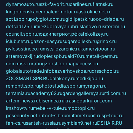
dynamoauto.ru
szk-favorit.ru
carlines.ru
flatnsk.ru
kingbolenskaner.ru
alex-motor.ru
astroline.net.ru
act1.spb.ru
polyglot.com.ru
gidlipetsk.ru
ooo-driada.ru
detsad125.ru
mir-zdoroviya.ru
bruslanovo.ru
siterem.ru
council.spb.ru
лодкипатриот.рф
kafekolizey.ru
iclub.net.ru
gazon-easy.ru
sugarepilekb.ru
grinox.ru
pylesostineco.ru
msts-ozarenie.ru
kameryjooan.ru
artemovskij.ru
dopler.spb.ru
aid70.ru
metall-perm.ru
ndm.msk.ru
ratingzooshop.ru
apiaccess.ru
globalautotrade.info
bezverhovskoe.ru
drsschool.ru
ZOOSMART.SPB.RU
dalakony.ru
medikijob.ru
remontt.spb.ru
photostudia.spb.ru
myragon.ru
terramia.ru
academy62.ru
gardengallereya.ru
rti.com.ru
artem-news.ru
biserinca.ru
krasnodarkurort.com
imshowtv.ru
mebel-v-tule.ru
mobtopik.ru
pcsecurity.net.ru
tool-sib.ru
multimetrunit.ru
sp-tour.ru
fan-cs.ru
santeh-russia.ru
symbian9.net.ru
DSHAIR.RU
tmmotors.spb.ru
xjocuricopii.com
musavtomat.msk.ru