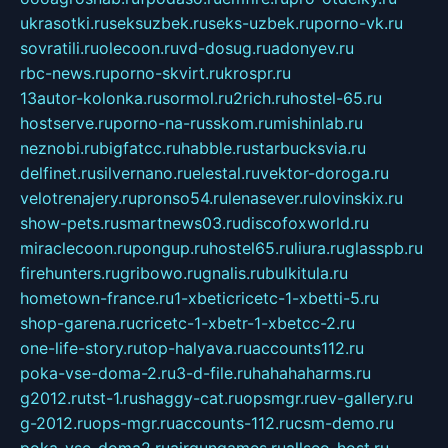
ukrasotki.ru
seksuzbek.ru
seks-uzbek.ru
porno-vk.ru
sovratili.ru
olecoon.ru
vd-dosug.ru
adonyev.ru
rbc-news.ru
porno-skvirt.ru
krospr.ru
13autor-kolonka.ru
sormol.ru
2rich.ru
hostel-65.ru
hostserve.ru
porno-na-russkom.ru
mishinlab.ru
neznobi.ru
bigfatcc.ru
habble.ru
starbucksvia.ru
delfinet.ru
silvernano.ru
elestal.ru
vektor-doroga.ru
velotrenajery.ru
pronso54.ru
lenasever.ru
lovinskix.ru
show-pets.ru
smartnews03.ru
discofoxworld.ru
miraclecoon.ru
pongup.ru
hostel65.ru
liura.ru
glasspb.ru
firehunters.ru
gribowo.ru
gnalis.ru
bulkitula.ru
hometown-france.ru
1-xbeticricetc-1-xbetti-5.ru
shop-garena.ru
cricetc-1-xbetr-1-xbetcc-2.ru
one-life-story.ru
top-halyava.ru
accounts112.ru
poka-vse-doma-2.ru
3-d-file.ru
hahahaharms.ru
g2012.ru
tst-1.ru
shaggy-cat.ru
opsmgr.ru
ev-gallery.ru
g-2012.ru
ops-mgr.ru
accounts-112.ru
csm-demo.ru