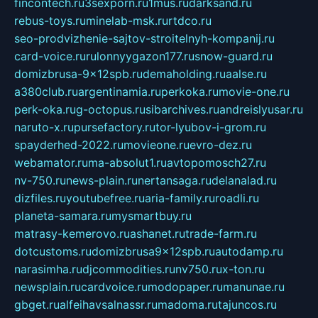
fincontech.ru
3sexporn.ru
1mus.ru
darksand.ru
rebus-toys.ru
minelab-msk.ru
rtdco.ru
seo-prodvizhenie-sajtov-stroitelnyh-kompanij.ru
card-voice.ru
rulonnyygazon177.ru
snow-guard.ru
domizbrusa-9x12spb.ru
demaholding.ru
aalse.ru
a380club.ru
argentinamia.ru
perkoka.ru
movie-one.ru
perk-oka.ru
g-octopus.ru
sibarchives.ru
andreislyusar.ru
naruto-x.ru
pursefactory.ru
tor-lyubov-i-grom.ru
spayderhed-2022.ru
movieone.ru
evro-dez.ru
webamator.ru
ma-absolut1.ru
avtopomosch27.ru
nv-750.ru
news-plain.ru
nertansaga.ru
delanalad.ru
dizfiles.ru
youtubefree.ru
aria-family.ru
roadli.ru
planeta-samara.ru
mysmartbuy.ru
matrasy-kemerovo.ru
ashanet.ru
trade-farm.ru
dotcustoms.ru
domizbrusa9x12spb.ru
autodamp.ru
narasimha.ru
djcommodities.ru
nv750.ru
x-ton.ru
newsplain.ru
cardvoice.ru
modopaper.ru
manunae.ru
gbget.ru
alfeihavsalnassr.ru
madoma.ru
tajuncos.ru