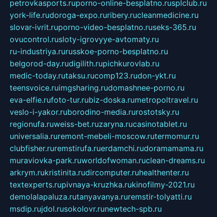
petrovkasports.ru
porno-online-besplatno.ru
splclub.ru
york-life.ru
doroga-expo.ru
ribery.ru
cleanmedicine.ru
slovar-ivrit.ru
porno-video-besplatno.ru
seks-365.ru
ovucontrol.ru
sloty-igrovyye-avtomaty.ru
ru-industriya.ru
russkoe-porno-besplatno.ru
belgorod-day.ru
digilith.ru
pichkurovlab.ru
medic-today.ru
taksu.ru
comp123.ru
don-ykt.ru
teensvoice.ru
imgsharing.ru
domashnee-porno.ru
eva-elfie.ru
foto-tur.ru
biz-doska.ru
metropoltravel.ru
veslo-i-yakor.ru
borodino-media.ru
rostotsky.ru
regionufa.ru
weiss-bet.ru
zaryna.ru
casinotablet.ru
universalia.ru
remont-mebeli-moscow.ru
termomur.ru
clubfisher.ru
remstirufa.ru
erdamchi.ru
doramamama.ru
muraviovka-park.ru
worldofwoman.ru
clean-dreams.ru
arkrym.ru
kristinita.ru
dircomputer.ru
healthenter.ru
textexperts.ru
pivnaya-kruzhka.ru
kinofilmy-2021.ru
demolalapaluza.ru
tanyavanya.ru
remstir-tolyatti.ru
msdip.ru
jdol.ru
sokolovr.ru
newtech-spb.ru