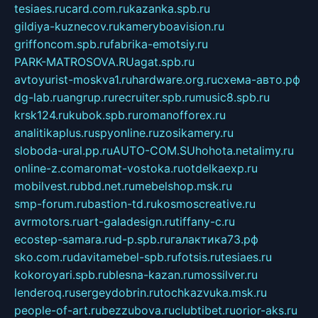
tesiaes.ru
card.com.ru
kazanka.spb.ru
gildiya-kuznecov.ru
kameryboavision.ru
griffoncom.spb.ru
fabrika-emotsiy.ru
PARK-MATROSOVA.RU
agat.spb.ru
avtoyurist-moskva1.ru
hardware.org.ru
схема-авто.рф
dg-lab.ru
angrup.ru
recruiter.spb.ru
music8.spb.ru
krsk124.ru
kubok.spb.ru
romanofforex.ru
analitikaplus.ru
spyonline.ru
zosikamery.ru
sloboda-ural.pp.ru
AUTO-COM.SU
hohota.net
alimy.ru
online-z.com
aromat-vostoka.ru
otdelkaexp.ru
mobilvest.ru
bbd.net.ru
mebelshop.msk.ru
smp-forum.ru
bastion-td.ru
kosmoscreative.ru
avrmotors.ru
art-galadesign.ru
tiffany-c.ru
ecostep-samara.ru
d-p.spb.ru
галактика73.рф
sko.com.ru
davitamebel-spb.ru
fotsis.ru
tesiaes.ru
kokoroyari.spb.ru
blesna-kazan.ru
mossilver.ru
lenderoq.ru
sergeydobrin.ru
tochkazvuka.msk.ru
people-of-art.ru
bezzubova.ru
clubtibet.ru
orior-aks.ru