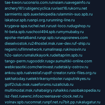
tae-kwon.ru
consrio.com.ru
insiam.ru
avegainfo.ru
archery161.ru
bigencyclica.ru
vlast16.ru
korru.net
sarmiento.spb.su
extelopedia.ru
lammin-suo.spb.ru
iskatour.spb.ru
snpi.org.ru
running-line.ru
krygeva-spa.ru
chel.net.ru
rust-loco.ru
dugshop.ru
hl-beta.spb.ru
school494.spb.ru
mymubaby.ru
epoha-metalband.ru
ngr.spb.ru
rusgosnews.com
dieselvostok.ru
24hostel.msk.ru
w-dev.ru
f-ship.ru
regsmi.ru
filmnetwork.ru
malinasp.ru
kinosvin.ru
h2o-salon.ru
malutkayork.ru
deltaprim.spb.ru
tango-perm.ru
gooddir.ru
sgv.su
multiki-online.com
webkrasotki.com
cherinvest.ru
detskiy-ostrov.ru
ankou.spb.ru
alvesta1.ru
pdf-creator.ru
nix-files.org.ru
sakhatoday.ru
elektrikersymboler.ru
sputnikyes.ru
golf2club.msk.ru
aeforums.ru
zallclub.ru
multimodal.msk.ru
habaigry.ru
haikko.ru
sobakopedia.ru
isz-fest.ru
ewnc.info
screensaver-clock.net.ru
volnav.spb.ru
comnat.ru
npf.net.ru
7bit.pp.ru
kalugatur.ru