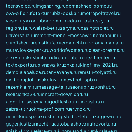
teensvoice.ru
imgsharing.ru
domashnee-porno.ru
eva-elfie.ru
foto-tur.ru
biz-doska.ru
metropoltravel.ru
veslo-i-yakor.ru
borodino-media.ru
rostotsky.ru
regionufa.ru
weiss-bet.ru
zaryna.ru
casinotablet.ru
universalia.ru
remont-mebeli-moscow.ru
termomur.ru
clubfisher.ru
remstirufa.ru
erdamchi.ru
doramamama.ru
muraviovka-park.ru
worldofwoman.ru
clean-dreams.ru
arkrym.ru
kristinita.ru
dircomputer.ru
healthenter.ru
textexperts.ru
pivnaya-kruzhka.ru
kinofilmy-2021.ru
demolalapaluza.ru
tanyavanya.ru
remstir-tolyatti.ru
msdip.ru
jdol.ru
sokolovr.ru
newtech-spb.ru
rezemkleim.ru
massage-tai.ru
seonub.ru
zvonitut.ru
biolisichka24.ru
mncraft-download.ru
algoritm-sistema.ru
godflesh.ru
ru-industria.ru
zebra-tlt.ru
okna-proficom.ru
erynok.ru
onlinekinospace.ru
startupstudio-fefu.ru
zarges-ru.ru
gegenjustizunrecht.ru
autobalashov.ru
utrovortu.ru
spiski-firm.ru
elara-m.ru
kinomusorka.ru
mkcslava.ru