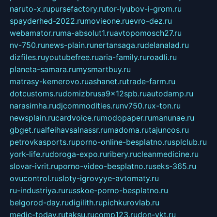
naruto-x.ru
pursefactory.ru
tor-lyubov-i-grom.ru
spayderhed-2022.ru
movieone.ru
evro-dez.ru
webamator.ru
ma-absolut1.ru
avtopomosch27.ru
nv-750.ru
news-plain.ru
nertansaga.ru
delanalad.ru
dizfiles.ru
youtubefree.ru
aria-family.ru
roadli.ru
planeta-samara.ru
mysmartbuy.ru
matrasy-kemerovo.ru
ashanet.ru
trade-farm.ru
dotcustoms.ru
domizbrusa9x12spb.ru
autodamp.ru
narasimha.ru
djcommodities.ru
nv750.ru
x-ton.ru
newsplain.ru
cardvoice.ru
modopaper.ru
manunae.ru
gbget.ru
alfeihavsalnassr.ru
madoma.ru
tajuncos.ru
petrovkasports.ru
porno-online-besplatno.ru
splclub.ru
york-life.ru
doroga-expo.ru
ribery.ru
cleanmedicine.ru
slovar-ivrit.ru
porno-video-besplatno.ru
seks-365.ru
ovucontrol.ru
sloty-igrovyye-avtomaty.ru
ru-industriya.ru
russkoe-porno-besplatno.ru
belgorod-day.ru
digilith.ru
pichkurovlab.ru
medic-today.ru
taksu.ru
comp123.ru
don-ykt.ru