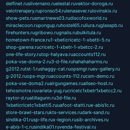
delfinet.ru
silvernano.ru
elestal.ru
vektor-doroga.ru
velotrenajery.ru
pronso54.ru
lenasever.ru
lovinskix.ru
show-pets.ru
smartnews03.ru
discofoxworld.ru
miraclecoon.ru
pongup.ru
hostel65.ru
liura.ru
glasspb.ru
firehunters.ru
gribowo.ru
gnalis.ru
bulkitula.ru
hometown-france.ru
1-xbeticricetc-1-xbetti-5.ru
shop-garena.ru
cricetc-1-xbetr-1-xbetcc-2.ru
one-life-story.ru
top-halyava.ru
accounts112.ru
poka-vse-doma-2.ru
3-d-file.ru
hahahaharms.ru
g2012.ru
tst-1.ru
shaggy-cat.ru
opsmgr.ru
ev-gallery.ru
g-2012.ru
ops-mgr.ru
accounts-112.ru
csm-demo.ru
poka-vse-doma2.ru
airgungames.ru
allseo-host.ru
tehosmotre.ru
varieta-yug.ru
cricetc1xbetr1xbetcc2.ru
raytor-d.ru
atillagunn.ru
3d-file.ru
1xbeticricetc1xbetti5.ru
uafoot-statti.ru
e-abis1c.ru
store-brawl-stars.ru
kts-services.ru
dark-sand.ru
sindika-01.ru
sp-life.ru
x-legion.ru
sib-archives.ru
e-abis-1-c.ru
sindika01.ru
venda-festival.ru