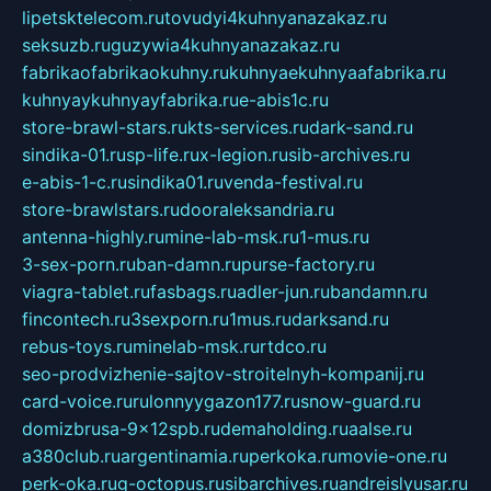
lipetsktelecom.ru
tovudyi4kuhnyanazakaz.ru
seksuzb.ru
guzywia4kuhnyanazakaz.ru
fabrikaofabrikaokuhny.ru
kuhnyaekuhnyaafabrika.ru
kuhnyaykuhnyayfabrika.ru
e-abis1c.ru
store-brawl-stars.ru
kts-services.ru
dark-sand.ru
sindika-01.ru
sp-life.ru
x-legion.ru
sib-archives.ru
e-abis-1-c.ru
sindika01.ru
venda-festival.ru
store-brawlstars.ru
dooraleksandria.ru
antenna-highly.ru
mine-lab-msk.ru
1-mus.ru
3-sex-porn.ru
ban-damn.ru
purse-factory.ru
viagra-tablet.ru
fasbags.ru
adler-jun.ru
bandamn.ru
fincontech.ru
3sexporn.ru
1mus.ru
darksand.ru
rebus-toys.ru
minelab-msk.ru
rtdco.ru
seo-prodvizhenie-sajtov-stroitelnyh-kompanij.ru
card-voice.ru
rulonnyygazon177.ru
snow-guard.ru
domizbrusa-9x12spb.ru
demaholding.ru
aalse.ru
a380club.ru
argentinamia.ru
perkoka.ru
movie-one.ru
perk-oka.ru
g-octopus.ru
sibarchives.ru
andreislyusar.ru