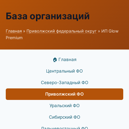
База организаций
Главная
»
Приволжский федеральный округ
» ИП Glow
Premium
🏠 Главная
Центральный ФО
Северо-Западный ФО
Приволжский ФО
Уральский ФО
Сибирский ФО
Дальневосточный ФО