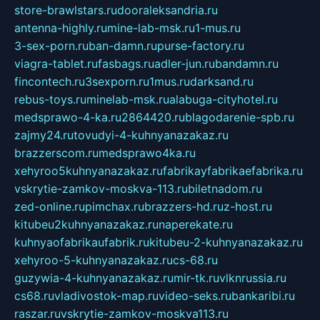
store-brawlstars.ru
dooraleksandria.ru
antenna-highly.ru
mine-lab-msk.ru
1-mus.ru
3-sex-porn.ru
ban-damn.ru
purse-factory.ru
viagra-tablet.ru
fasbags.ru
adler-jun.ru
bandamn.ru
fincontech.ru
3sexporn.ru
1mus.ru
darksand.ru
rebus-toys.ru
minelab-msk.ru
alabuga-cityhotel.ru
medsprawo-4-ka.ru
2864420.ru
blagodarenie-spb.ru
zajmy24.ru
tovudyi-4-kuhnyanazakaz.ru
brazzerscom.ru
medsprawo4ka.ru
xehyroo5kuhnyanazakaz.ru
fabrikayfabrikaefabrika.ru
vskrytie-zamkov-moskva-113.ru
biletnadom.ru
zed-online.ru
pimchax.ru
brazzers-hd.ru
z-host.ru
kitubeu2kuhnyanazakaz.ru
naperekate.ru
kuhnyaofabrikaufabrik.ru
kitubeu-2-kuhnyanazakaz.ru
xehyroo-5-kuhnyanazakaz.ru
cs-68.ru
guzywia-4-kuhnyanazakaz.ru
mir-tk.ru
vlknrussia.ru
cs68.ru
vladivostok-map.ru
video-seks.ru
bankaribi.ru
raszar.ru
vskrytie-zamkov-moskva113.ru