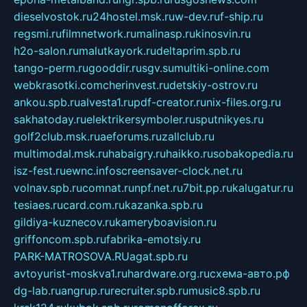
dieselvostok.ru
24hostel.msk.ru
w-dev.ru
f-ship.ru
regsmi.ru
filmnetwork.ru
malinasp.ru
kinosvin.ru
h2o-salon.ru
malutkayork.ru
deltaprim.spb.ru
tango-perm.ru
gooddir.ru
sgv.su
multiki-online.com
webkrasotki.com
cherinvest.ru
detskiy-ostrov.ru
ankou.spb.ru
alvesta1.ru
pdf-creator.ru
nix-files.org.ru
sakhatoday.ru
elektrikersymboler.ru
sputnikyes.ru
golf2club.msk.ru
aeforums.ru
zallclub.ru
multimodal.msk.ru
habaigry.ru
haikko.ru
sobakopedia.ru
isz-fest.ru
ewnc.info
screensaver-clock.net.ru
volnav.spb.ru
comnat.ru
npf.net.ru
7bit.pp.ru
kalugatur.ru
tesiaes.ru
card.com.ru
kazanka.spb.ru
gildiya-kuznecov.ru
kameryboavision.ru
griffoncom.spb.ru
fabrika-emotsiy.ru
PARK-MATROSOVA.RU
agat.spb.ru
avtoyurist-moskva1.ru
hardware.org.ru
схема-авто.рф
dg-lab.ru
angrup.ru
recruiter.spb.ru
music8.spb.ru