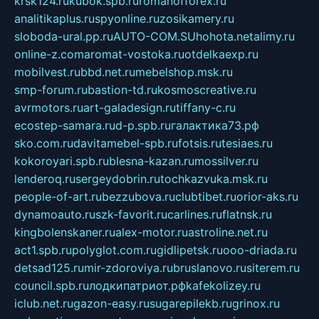
krsk124.ru
kubok.spb.ru
romanofforex.ru
analitikaplus.ru
spyonline.ru
zosikamery.ru
sloboda-ural.pp.ru
AUTO-COM.SU
hohota.net
alimy.ru
online-z.com
aromat-vostoka.ru
otdelkaexp.ru
mobilvest.ru
bbd.net.ru
mebelshop.msk.ru
smp-forum.ru
bastion-td.ru
kosmoscreative.ru
avrmotors.ru
art-galadesign.ru
tiffany-c.ru
ecostep-samara.ru
d-p.spb.ru
галактика73.рф
sko.com.ru
davitamebel-spb.ru
fotsis.ru
tesiaes.ru
kokoroyari.spb.ru
blesna-kazan.ru
mossilver.ru
lenderoq.ru
sergeydobrin.ru
tochkazvuka.msk.ru
people-of-art.ru
bezzubova.ru
clubtibet.ru
orior-aks.ru
dynamoauto.ru
szk-favorit.ru
carlines.ru
flatnsk.ru
kingbolenskaner.ru
alex-motor.ru
astroline.net.ru
act1.spb.ru
polyglot.com.ru
gidlipetsk.ru
ooo-driada.ru
detsad125.ru
mir-zdoroviya.ru
bruslanovo.ru
siterem.ru
council.spb.ru
лодкипатриот.рф
kafekolizey.ru
iclub.net.ru
gazon-easy.ru
sugarepilekb.ru
grinox.ru