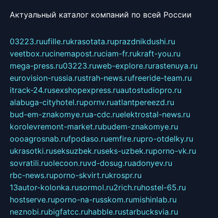
Актуальный каталог компаний по всей России
03223.ru
ufille.ru
krasotata.ru
prazdnikdushi.ru
veetbox.ru
cinemapost.ru
ciam-fr.ru
kraft-you.ru
mega-press.ru
03223.ru
web-explore.ru
rastenuya.ru
eurovision-russia.ru
strah-news.ru
freeride-team.ru
itrack-24.ru
sexshopexpress.ru
autostudiopro.ru
alabuga-cityhotel.ru
pornv.ru
atlantpereezd.ru
bud-em-znakomye.ru
a-cdc.ru
elektrostal-news.ru
korolevremont-market.ru
budem-znakomye.ru
oooagrosnab.ru
fpodaso.ru
emfire.ru
pro-otdelky.ru
ukrasotki.ru
seksuzbek.ru
seks-uzbek.ru
porno-vk.ru
sovratili.ru
olecoon.ru
vd-dosug.ru
adonyev.ru
rbc-news.ru
porno-skvirt.ru
krospr.ru
13autor-kolonka.ru
sormol.ru
2rich.ru
hostel-65.ru
hostserve.ru
porno-na-russkom.ru
mishinlab.ru
neznobi.ru
bigfatcc.ru
habble.ru
starbucksvia.ru