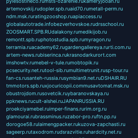
pylesostineco.ru
msts-ozarenie.ru
kameryjooan.ru
artemovskij.ru
dopler.spb.ru
aid70.ru
metall-perm.ru
ndm.msk.ru
ratingzooshop.ru
apiaccess.ru
globalautotrade.info
bezverhovskoe.ru
drsschool.ru
ZOOSMART.SPB.RU
dalakony.ru
medikijob.ru
remontt.spb.ru
photostudia.spb.ru
myragon.ru
terramia.ru
academy62.ru
gardengallereya.ru
rti.com.ru
artem-news.ru
biserinca.ru
krasnodarkurort.com
imshowtv.ru
mebel-v-tule.ru
mobtopik.ru
pcsecurity.net.ru
tool-sib.ru
multimetrunit.ru
sp-tour.ru
fan-cs.ru
santeh-russia.ru
symbian9.net.ru
DSHAIR.RU
tmmotors.spb.ru
xjocuricopii.com
musavtomat.msk.ru
obustrojdom.ru
sovetcik.ru
ybaranovskaya.ru
ppknews.ru
cult-alshei.ru
JAPANRUSSIA.RU
proekciyamebel.ru
imper-finans.ru
rim.org.ru
glamourai.ru
brassminus.ru
zabor-pro.ru
ftn.pp.ru
dorogoe58.ru
laimengpacker.ru
kuzova-zapchasti.ru
sageerp.ru
taxodrom.ru
dsrazvitie.ru
hardcity.net.ru