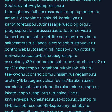
2bets.ru
vintovoykompressor.ru
birminghamvsfulham.ru
sarmat-komp.ru
pioneeri.ru
amadis-chocolate.ru
shkurki-karakulya.ru
kanotiforet.spb.ru
tutmassage.ru
ecolog.org.ru
praga.spb.ru
falcorussia.ru
autodoctorservis.ru
kamertondom.spb.ru
net-life.net.ru
avto-vozim.ru
sakhcamera.ru
alliance-electro.spb.ru
stroyavt.ru
controlweb1.ru
tdsak74.ru
kinzozo-ru.ru
kvotka.ru
iron-snab.ru
costa-bella.ru
eugrus.pp.ru
associaciya39.ru
primexpo.spb.ru
bezmorchin.ru
ia2.ru
cpt21.ru
ispecspb.ru
regahost.ru
kolosok-elita.ru
tae-kwon.ru
consrio.com.ru
insiam.ru
avegainfo.ru
archery161.ru
bigencyclica.ru
vlast16.ru
korru.net
sarmiento.spb.su
extelopedia.ru
lammin-suo.spb.ru
iskatour.spb.ru
snpi.org.ru
running-line.ru
krygeva-spa.ru
chel.net.ru
rust-loco.ru
dugshop.ru
hl-beta.spb.ru
school494.spb.ru
mymubaby.ru
epoha-metalband.ru
ngr.spb.ru
rusgosnews.com