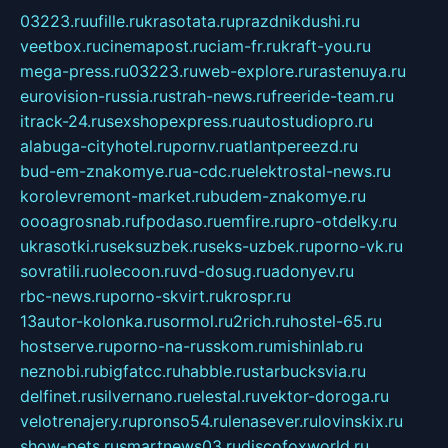
03223.ru
ufille.ru
krasotata.ru
prazdnikdushi.ru
veetbox.ru
cinemapost.ru
ciam-fr.ru
kraft-you.ru
mega-press.ru
03223.ru
web-explore.ru
rastenuya.ru
eurovision-russia.ru
strah-news.ru
freeride-team.ru
itrack-24.ru
sexshopexpress.ru
autostudiopro.ru
alabuga-cityhotel.ru
pornv.ru
atlantpereezd.ru
bud-em-znakomye.ru
a-cdc.ru
elektrostal-news.ru
korolevremont-market.ru
budem-znakomye.ru
oooagrosnab.ru
fpodaso.ru
emfire.ru
pro-otdelky.ru
ukrasotki.ru
seksuzbek.ru
seks-uzbek.ru
porno-vk.ru
sovratili.ru
olecoon.ru
vd-dosug.ru
adonyev.ru
rbc-news.ru
porno-skvirt.ru
krospr.ru
13autor-kolonka.ru
sormol.ru
2rich.ru
hostel-65.ru
hostserve.ru
porno-na-russkom.ru
mishinlab.ru
neznobi.ru
bigfatcc.ru
habble.ru
starbucksvia.ru
delfinet.ru
silvernano.ru
elestal.ru
vektor-doroga.ru
velotrenajery.ru
pronso54.ru
lenasever.ru
lovinskix.ru
show-pets.ru
smartnews03.ru
discofoxworld.ru