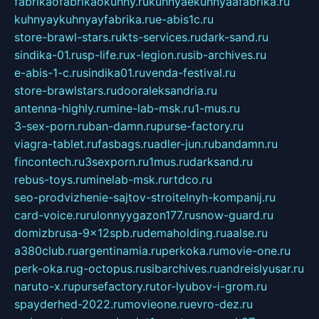
fabrikaofabrikaokuhny.ru
kuhnyaekuhnyaafabrika.ru
kuhnyaykuhnyayfabrika.ru
e-abis1c.ru
store-brawl-stars.ru
kts-services.ru
dark-sand.ru
sindika-01.ru
sp-life.ru
x-legion.ru
sib-archives.ru
e-abis-1-c.ru
sindika01.ru
venda-festival.ru
store-brawlstars.ru
dooraleksandria.ru
antenna-highly.ru
mine-lab-msk.ru
1-mus.ru
3-sex-porn.ru
ban-damn.ru
purse-factory.ru
viagra-tablet.ru
fasbags.ru
adler-jun.ru
bandamn.ru
fincontech.ru
3sexporn.ru
1mus.ru
darksand.ru
rebus-toys.ru
minelab-msk.ru
rtdco.ru
seo-prodvizhenie-sajtov-stroitelnyh-kompanij.ru
card-voice.ru
rulonnyygazon177.ru
snow-guard.ru
domizbrusa-9x12spb.ru
demaholding.ru
aalse.ru
a380club.ru
argentinamia.ru
perkoka.ru
movie-one.ru
perk-oka.ru
g-octopus.ru
sibarchives.ru
andreislyusar.ru
naruto-x.ru
pursefactory.ru
tor-lyubov-i-grom.ru
spayderhed-2022.ru
movieone.ru
evro-dez.ru