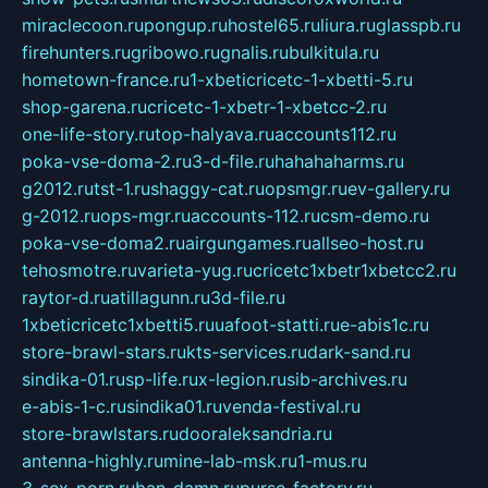
miraclecoon.ru
pongup.ru
hostel65.ru
liura.ru
glasspb.ru
firehunters.ru
gribowo.ru
gnalis.ru
bulkitula.ru
hometown-france.ru
1-xbeticricetc-1-xbetti-5.ru
shop-garena.ru
cricetc-1-xbetr-1-xbetcc-2.ru
one-life-story.ru
top-halyava.ru
accounts112.ru
poka-vse-doma-2.ru
3-d-file.ru
hahahaharms.ru
g2012.ru
tst-1.ru
shaggy-cat.ru
opsmgr.ru
ev-gallery.ru
g-2012.ru
ops-mgr.ru
accounts-112.ru
csm-demo.ru
poka-vse-doma2.ru
airgungames.ru
allseo-host.ru
tehosmotre.ru
varieta-yug.ru
cricetc1xbetr1xbetcc2.ru
raytor-d.ru
atillagunn.ru
3d-file.ru
1xbeticricetc1xbetti5.ru
uafoot-statti.ru
e-abis1c.ru
store-brawl-stars.ru
kts-services.ru
dark-sand.ru
sindika-01.ru
sp-life.ru
x-legion.ru
sib-archives.ru
e-abis-1-c.ru
sindika01.ru
venda-festival.ru
store-brawlstars.ru
dooraleksandria.ru
antenna-highly.ru
mine-lab-msk.ru
1-mus.ru