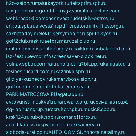
h2o-salon.ru
malutkayork.ru
deltaprim.spb.ru
tango-perm.ru
gooddir.ru
sgv.su
multiki-online.com
webkrasotki.com
cherinvest.ru
detskiy-ostrov.ru
ankou.spb.ru
alvesta1.ru
pdf-creator.ru
nix-files.org.ru
sakhatoday.ru
elektrikersymboler.ru
sputnikyes.ru
golf2club.msk.ru
aeforums.ru
zallclub.ru
multimodal.msk.ru
habaigry.ru
haikko.ru
sobakopedia.ru
isz-fest.ru
ewnc.info
screensaver-clock.net.ru
volnav.spb.ru
comnat.ru
npf.net.ru
7bit.pp.ru
kalugatur.ru
tesiaes.ru
card.com.ru
kazanka.spb.ru
gildiya-kuznecov.ru
kameryboavision.ru
griffoncom.spb.ru
fabrika-emotsiy.ru
PARK-MATROSOVA.RU
agat.spb.ru
avtoyurist-moskva1.ru
hardware.org.ru
схема-авто.рф
dg-lab.ru
angrup.ru
recruiter.spb.ru
music8.spb.ru
krsk124.ru
kubok.spb.ru
romanofforex.ru
analitikaplus.ru
spyonline.ru
zosikamery.ru
sloboda-ural.pp.ru
AUTO-COM.SU
hohota.net
alimy.ru