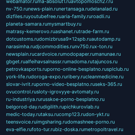
webamator.ru
ma-absolut1.ru
avtopomosch27.ru
nv-750.ru
news-plain.ru
nertansaga.ru
delanalad.ru
dizfiles.ru
youtubefree.ru
aria-family.ru
roadli.ru
planeta-samara.ru
mysmartbuy.ru
matrasy-kemerovo.ru
ashanet.ru
trade-farm.ru
dotcustoms.ru
domizbrusa9x12spb.ru
autodamp.ru
narasimha.ru
djcommodities.ru
nv750.ru
x-ton.ru
newsplain.ru
cardvoice.ru
modopaper.ru
manunae.ru
gbget.ru
alfeihavsalnassr.ru
madoma.ru
tajuncos.ru
petrovkasports.ru
porno-online-besplatno.ru
splclub.ru
york-life.ru
doroga-expo.ru
ribery.ru
cleanmedicine.ru
slovar-ivrit.ru
porno-video-besplatno.ru
seks-365.ru
ovucontrol.ru
sloty-igrovyye-avtomaty.ru
ru-industriya.ru
russkoe-porno-besplatno.ru
belgorod-day.ru
digilith.ru
pichkurovlab.ru
medic-today.ru
taksu.ru
comp123.ru
don-ykt.ru
teensvoice.ru
imgsharing.ru
domashnee-porno.ru
eva-elfie.ru
foto-tur.ru
biz-doska.ru
metropoltravel.ru