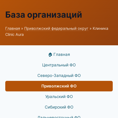
База организаций
Главная
»
Приволжский федеральный округ
» Клиника
Clinic Aura
🏠 Главная
Центральный ФО
Северо-Западный ФО
Приволжский ФО
Уральский ФО
Сибирский ФО
Дальневосточный ФО