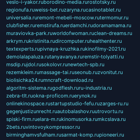
veslo-i-yakor.ru
borodino-media.ru
rostotsky.ru
regionufa.ru
weiss-bet.ru
zaryna.ru
casinotablet.ru
universalia.ru
remont-mebeli-moscow.ru
termomur.ru
clubfisher.ru
remstirufa.ru
erdamchi.ru
doramamama.ru
muraviovka-park.ru
worldofwoman.ru
clean-dreams.ru
arkrym.ru
kristinita.ru
dircomputer.ru
healthenter.ru
textexperts.ru
pivnaya-kruzhka.ru
kinofilmy-2021.ru
demolalapaluza.ru
tanyavanya.ru
remstir-tolyatti.ru
msdip.ru
jdol.ru
sokolovr.ru
newtech-spb.ru
rezemkleim.ru
massage-tai.ru
seonub.ru
zvonitut.ru
biolisichka24.ru
mncraft-download.ru
algoritm-sistema.ru
godflesh.ru
ru-industria.ru
zebra-tlt.ru
okna-proficom.ru
erynok.ru
onlinekinospace.ru
startupstudio-fefu.ru
zarges-ru.ru
gegenjustizunrecht.ru
autobalashov.ru
utrovortu.ru
spiski-firm.ru
elara-m.ru
kinomusorka.ru
mkcslava.ru
2bets.ru
vintovoykompressor.ru
birminghamvsfulham.ru
sarmat-komp.ru
pioneeri.ru