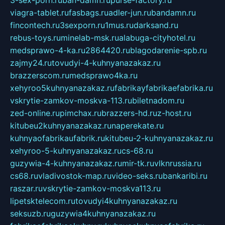
3-sex-porn.ru
ban-damn.ru
purse-factory.ru
viagra-tablet.ru
fasbags.ru
adler-jun.ru
bandamn.ru
fincontech.ru
3sexporn.ru
1mus.ru
darksand.ru
rebus-toys.ru
minelab-msk.ru
alabuga-cityhotel.ru
medsprawo-4-ka.ru
2864420.ru
blagodarenie-spb.ru
zajmy24.ru
tovudyi-4-kuhnyanazakaz.ru
brazzerscom.ru
medsprawo4ka.ru
xehyroo5kuhnyanazakaz.ru
fabrikayfabrikaefabrika.ru
vskrytie-zamkov-moskva-113.ru
biletnadom.ru
zed-online.ru
pimchax.ru
brazzers-hd.ru
z-host.ru
kitubeu2kuhnyanazakaz.ru
naperekate.ru
kuhnyaofabrikaufabrik.ru
kitubeu-2-kuhnyanazakaz.ru
xehyroo-5-kuhnyanazakaz.ru
cs-68.ru
guzywia-4-kuhnyanazakaz.ru
mir-tk.ru
vlknrussia.ru
cs68.ru
vladivostok-map.ru
video-seks.ru
bankaribi.ru
raszar.ru
vskrytie-zamkov-moskva113.ru
lipetsktelecom.ru
tovudyi4kuhnyanazakaz.ru
seksuzb.ru
guzywia4kuhnyanazakaz.ru