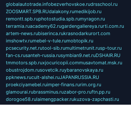
globalautotrade.info
bezverhovskoe.ru
drsschool.ru
ZOOSMART.SPB.RU
dalakony.ru
medikijob.ru
remontt.spb.ru
photostudia.spb.ru
myragon.ru
terramia.ru
academy62.ru
gardengallereya.ru
rti.com.ru
artem-news.ru
biserinca.ru
krasnodarkurort.com
imshowtv.ru
mebel-v-tule.ru
mobtopik.ru
pcsecurity.net.ru
tool-sib.ru
multimetrunit.ru
sp-tour.ru
fan-cs.ru
santeh-russia.ru
symbian9.net.ru
DSHAIR.RU
tmmotors.spb.ru
xjocuricopii.com
musavtomat.msk.ru
obustrojdom.ru
sovetcik.ru
ybaranovskaya.ru
ppknews.ru
cult-alshei.ru
JAPANRUSSIA.RU
proekciyamebel.ru
imper-finans.ru
rim.org.ru
glamourai.ru
brassminus.ru
zabor-pro.ru
ftn.pp.ru
dorogoe58.ru
laimengpacker.ru
kuzova-zapchasti.ru
sageerp.ru
taxodrom.ru
dsrazvitie.ru
hardcity.net.ru
ratinghomegames.ru
topservice25.ru
gubernyan.ru
gtglasslined.ru
ii4.ru
tssport.spb.ru
andorra24.com
blackwallstreet.ru
oboimos.ru
optim-doors.com.ru