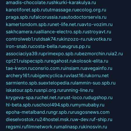
amadis-chocolate.ru
shkurki-karakulya.ru
kanotiforet.spb.ru
tutmassage.ru
ecolog.org.ru
praga.spb.ru
falcorussia.ru
autodoctorservis.ru
kamertondom.spb.ru
net-life.net.ru
avto-vozim.ru
sakhcamera.ru
alliance-electro.spb.ru
stroyavt.ru
controlweb1.ru
tdsak74.ru
kinzozo-ru.ru
kvotka.ru
iron-snab.ru
costa-bella.ru
eugrus.pp.ru
associaciya39.ru
primexpo.spb.ru
bezmorchin.ru
ia2.ru
cpt21.ru
ispecspb.ru
regahost.ru
kolosok-elita.ru
tae-kwon.ru
consrio.com.ru
insiam.ru
avegainfo.ru
archery161.ru
bigencyclica.ru
vlast16.ru
korru.net
sarmiento.spb.su
extelopedia.ru
lammin-suo.spb.ru
iskatour.spb.ru
snpi.org.ru
running-line.ru
krygeva-spa.ru
chel.net.ru
rust-loco.ru
dugshop.ru
hl-beta.spb.ru
school494.spb.ru
mymubaby.ru
epoha-metalband.ru
ngr.spb.ru
rusgosnews.com
dieselvostok.ru
24hostel.msk.ru
w-dev.ru
f-ship.ru
regsmi.ru
filmnetwork.ru
malinasp.ru
kinosvin.ru