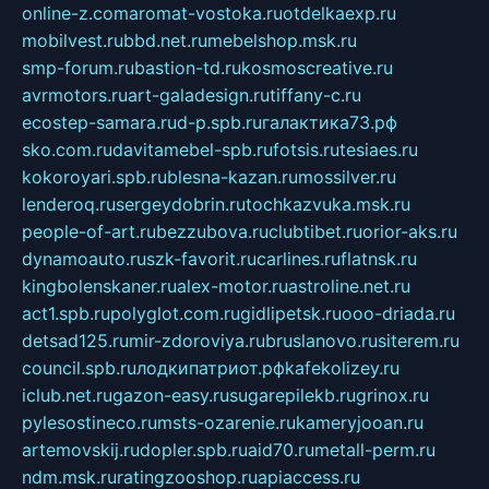
online-z.com
aromat-vostoka.ru
otdelkaexp.ru
mobilvest.ru
bbd.net.ru
mebelshop.msk.ru
smp-forum.ru
bastion-td.ru
kosmoscreative.ru
avrmotors.ru
art-galadesign.ru
tiffany-c.ru
ecostep-samara.ru
d-p.spb.ru
галактика73.рф
sko.com.ru
davitamebel-spb.ru
fotsis.ru
tesiaes.ru
kokoroyari.spb.ru
blesna-kazan.ru
mossilver.ru
lenderoq.ru
sergeydobrin.ru
tochkazvuka.msk.ru
people-of-art.ru
bezzubova.ru
clubtibet.ru
orior-aks.ru
dynamoauto.ru
szk-favorit.ru
carlines.ru
flatnsk.ru
kingbolenskaner.ru
alex-motor.ru
astroline.net.ru
act1.spb.ru
polyglot.com.ru
gidlipetsk.ru
ooo-driada.ru
detsad125.ru
mir-zdoroviya.ru
bruslanovo.ru
siterem.ru
council.spb.ru
лодкипатриот.рф
kafekolizey.ru
iclub.net.ru
gazon-easy.ru
sugarepilekb.ru
grinox.ru
pylesostineco.ru
msts-ozarenie.ru
kameryjooan.ru
artemovskij.ru
dopler.spb.ru
aid70.ru
metall-perm.ru
ndm.msk.ru
ratingzooshop.ru
apiaccess.ru