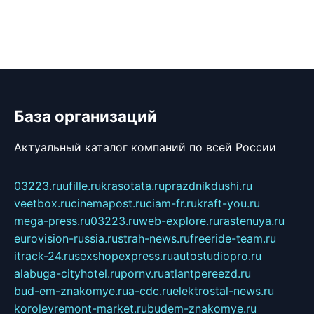
База организаций
Актуальный каталог компаний по всей России
03223.ru
ufille.ru
krasotata.ru
prazdnikdushi.ru
veetbox.ru
cinemapost.ru
ciam-fr.ru
kraft-you.ru
mega-press.ru
03223.ru
web-explore.ru
rastenuya.ru
eurovision-russia.ru
strah-news.ru
freeride-team.ru
itrack-24.ru
sexshopexpress.ru
autostudiopro.ru
alabuga-cityhotel.ru
pornv.ru
atlantpereezd.ru
bud-em-znakomye.ru
a-cdc.ru
elektrostal-news.ru
korolevremont-market.ru
budem-znakomye.ru