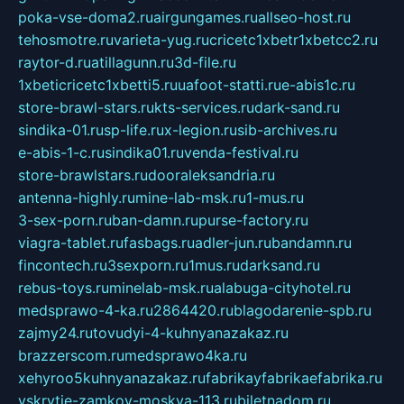
poka-vse-doma2.ru
airgungames.ru
allseo-host.ru
tehosmotre.ru
varieta-yug.ru
cricetc1xbetr1xbetcc2.ru
raytor-d.ru
atillagunn.ru
3d-file.ru
1xbeticricetc1xbetti5.ru
uafoot-statti.ru
e-abis1c.ru
store-brawl-stars.ru
kts-services.ru
dark-sand.ru
sindika-01.ru
sp-life.ru
x-legion.ru
sib-archives.ru
e-abis-1-c.ru
sindika01.ru
venda-festival.ru
store-brawlstars.ru
dooraleksandria.ru
antenna-highly.ru
mine-lab-msk.ru
1-mus.ru
3-sex-porn.ru
ban-damn.ru
purse-factory.ru
viagra-tablet.ru
fasbags.ru
adler-jun.ru
bandamn.ru
fincontech.ru
3sexporn.ru
1mus.ru
darksand.ru
rebus-toys.ru
minelab-msk.ru
alabuga-cityhotel.ru
medsprawo-4-ka.ru
2864420.ru
blagodarenie-spb.ru
zajmy24.ru
tovudyi-4-kuhnyanazakaz.ru
brazzerscom.ru
medsprawo4ka.ru
xehyroo5kuhnyanazakaz.ru
fabrikayfabrikaefabrika.ru
vskrytie-zamkov-moskva-113.ru
biletnadom.ru