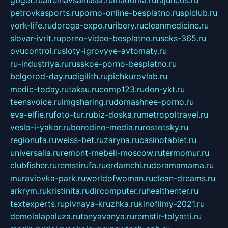
gbget.ru
alfeihavsalnassr.ru
madoma.ru
tajuncos.ru
petrovkasports.ru
porno-online-besplatno.ru
splclub.ru
york-life.ru
doroga-expo.ru
ribery.ru
cleanmedicine.ru
slovar-ivrit.ru
porno-video-besplatno.ru
seks-365.ru
ovucontrol.ru
sloty-igrovyye-avtomaty.ru
ru-industriya.ru
russkoe-porno-besplatno.ru
belgorod-day.ru
digilith.ru
pichkurovlab.ru
medic-today.ru
taksu.ru
comp123.ru
don-ykt.ru
teensvoice.ru
imgsharing.ru
domashnee-porno.ru
eva-elfie.ru
foto-tur.ru
biz-doska.ru
metropoltravel.ru
veslo-i-yakor.ru
borodino-media.ru
rostotsky.ru
regionufa.ru
weiss-bet.ru
zaryna.ru
casinotablet.ru
universalia.ru
remont-mebeli-moscow.ru
termomur.ru
clubfisher.ru
remstirufa.ru
erdamchi.ru
doramamama.ru
muraviovka-park.ru
worldofwoman.ru
clean-dreams.ru
arkrym.ru
kristinita.ru
dircomputer.ru
healthenter.ru
textexperts.ru
pivnaya-kruzhka.ru
kinofilmy-2021.ru
demolalapaluza.ru
tanyavanya.ru
remstir-tolyatti.ru