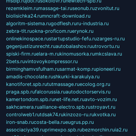
msdip.ru
jdol.ru
sokolovr.ru
newtech-spb.ru
rezemkleim.ru
massage-tai.ru
seonub.ru
zvonitut.ru
biolisichka24.ru
mncraft-download.ru
algoritm-sistema.ru
godflesh.ru
ru-industria.ru
zebra-tlt.ru
okna-proficom.ru
erynok.ru
onlinekinospace.ru
startupstudio-fefu.ru
zarges-ru.ru
gegenjustizunrecht.ru
autobalashov.ru
utrovortu.ru
spiski-firm.ru
elara-m.ru
kinomusorka.ru
mkcslava.ru
2bets.ru
vintovoykompressor.ru
birminghamvsfulham.ru
sarmat-komp.ru
pioneeri.ru
amadis-chocolate.ru
shkurki-karakulya.ru
kanotiforet.spb.ru
tutmassage.ru
ecolog.org.ru
praga.spb.ru
falcorussia.ru
autodoctorservis.ru
kamertondom.spb.ru
net-life.net.ru
avto-vozim.ru
sakhcamera.ru
alliance-electro.spb.ru
stroyavt.ru
controlweb1.ru
tdsak74.ru
kinzozo-ru.ru
kvotka.ru
iron-snab.ru
costa-bella.ru
eugrus.pp.ru
associaciya39.ru
primexpo.spb.ru
bezmorchin.ru
ia2.ru