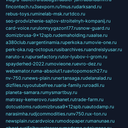
fincontech.ru
3sexporn.ru
1mus.ru
darksand.ru
rebus-toys.ru
minelab-msk.ru
rtdco.ru
seo-prodvizhenie-sajtov-stroitelnyh-kompanij.ru
card-voice.ru
rulonnyygazon177.ru
snow-guard.ru
domizbrusa-9x12spb.ru
demaholding.ru
aalse.ru
a380club.ru
argentinamia.ru
perkoka.ru
movie-one.ru
perk-oka.ru
g-octopus.ru
sibarchives.ru
andreislyusar.ru
naruto-x.ru
pursefactory.ru
tor-lyubov-i-grom.ru
spayderhed-2022.ru
movieone.ru
evro-dez.ru
webamator.ru
ma-absolut1.ru
avtopomosch27.ru
nv-750.ru
news-plain.ru
nertansaga.ru
delanalad.ru
dizfiles.ru
youtubefree.ru
aria-family.ru
roadli.ru
planeta-samara.ru
mysmartbuy.ru
matrasy-kemerovo.ru
ashanet.ru
trade-farm.ru
dotcustoms.ru
domizbrusa9x12spb.ru
autodamp.ru
narasimha.ru
djcommodities.ru
nv750.ru
x-ton.ru
newsplain.ru
cardvoice.ru
modopaper.ru
manunae.ru