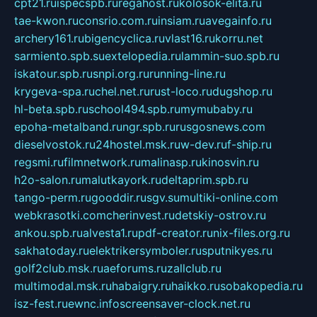
cpt21.ru
ispecspb.ru
regahost.ru
kolosok-elita.ru
tae-kwon.ru
consrio.com.ru
insiam.ru
avegainfo.ru
archery161.ru
bigencyclica.ru
vlast16.ru
korru.net
sarmiento.spb.su
extelopedia.ru
lammin-suo.spb.ru
iskatour.spb.ru
snpi.org.ru
running-line.ru
krygeva-spa.ru
chel.net.ru
rust-loco.ru
dugshop.ru
hl-beta.spb.ru
school494.spb.ru
mymubaby.ru
epoha-metalband.ru
ngr.spb.ru
rusgosnews.com
dieselvostok.ru
24hostel.msk.ru
w-dev.ru
f-ship.ru
regsmi.ru
filmnetwork.ru
malinasp.ru
kinosvin.ru
h2o-salon.ru
malutkayork.ru
deltaprim.spb.ru
tango-perm.ru
gooddir.ru
sgv.su
multiki-online.com
webkrasotki.com
cherinvest.ru
detskiy-ostrov.ru
ankou.spb.ru
alvesta1.ru
pdf-creator.ru
nix-files.org.ru
sakhatoday.ru
elektrikersymboler.ru
sputnikyes.ru
golf2club.msk.ru
aeforums.ru
zallclub.ru
multimodal.msk.ru
habaigry.ru
haikko.ru
sobakopedia.ru
isz-fest.ru
ewnc.info
screensaver-clock.net.ru