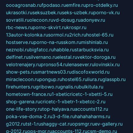
oooagrosnab.ru
fpodaso.ru
emfire.ru
pro-otdelky.ru
ukrasotki.ru
seksuzbek.ru
seks-uzbek.ru
porno-vk.ru
sovratili.ru
olecoon.ru
vd-dosug.ru
adonyev.ru
rbc-news.ru
porno-skvirt.ru
krospr.ru
13autor-kolonka.ru
sormol.ru
2rich.ru
hostel-65.ru
hostserve.ru
porno-na-russkom.ru
mishinlab.ru
neznobi.ru
bigfatcc.ru
habble.ru
starbucksvia.ru
delfinet.ru
silvernano.ru
elestal.ru
vektor-doroga.ru
velotrenajery.ru
pronso54.ru
lenasever.ru
lovinskix.ru
show-pets.ru
smartnews03.ru
discofoxworld.ru
miraclecoon.ru
pongup.ru
hostel65.ru
liura.ru
glasspb.ru
firehunters.ru
gribowo.ru
gnalis.ru
bulkitula.ru
hometown-france.ru
1-xbeticricetc-1-xbetti-5.ru
shop-garena.ru
cricetc-1-xbetr-1-xbetcc-2.ru
one-life-story.ru
top-halyava.ru
accounts112.ru
poka-vse-doma-2.ru
3-d-file.ru
hahahaharms.ru
g2012.ru
tst-1.ru
shaggy-cat.ru
opsmgr.ru
ev-gallery.ru
g-2012.ru
ops-mgr.ru
accounts-112.ru
csm-demo.ru