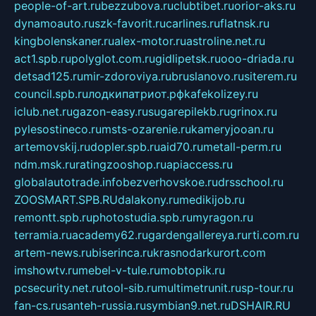
people-of-art.ru
bezzubova.ru
clubtibet.ru
orior-aks.ru
dynamoauto.ru
szk-favorit.ru
carlines.ru
flatnsk.ru
kingbolenskaner.ru
alex-motor.ru
astroline.net.ru
act1.spb.ru
polyglot.com.ru
gidlipetsk.ru
ooo-driada.ru
detsad125.ru
mir-zdoroviya.ru
bruslanovo.ru
siterem.ru
council.spb.ru
лодкипатриот.рф
kafekolizey.ru
iclub.net.ru
gazon-easy.ru
sugarepilekb.ru
grinox.ru
pylesostineco.ru
msts-ozarenie.ru
kameryjooan.ru
artemovskij.ru
dopler.spb.ru
aid70.ru
metall-perm.ru
ndm.msk.ru
ratingzooshop.ru
apiaccess.ru
globalautotrade.info
bezverhovskoe.ru
drsschool.ru
ZOOSMART.SPB.RU
dalakony.ru
medikijob.ru
remontt.spb.ru
photostudia.spb.ru
myragon.ru
terramia.ru
academy62.ru
gardengallereya.ru
rti.com.ru
artem-news.ru
biserinca.ru
krasnodarkurort.com
imshowtv.ru
mebel-v-tule.ru
mobtopik.ru
pcsecurity.net.ru
tool-sib.ru
multimetrunit.ru
sp-tour.ru
fan-cs.ru
santeh-russia.ru
symbian9.net.ru
DSHAIR.RU