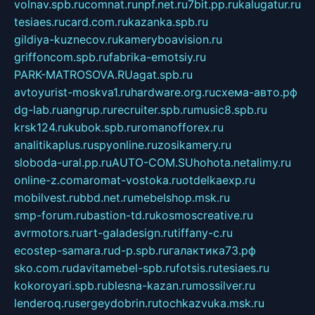
volnav.spb.ru
comnat.ru
npf.net.ru
7bit.pp.ru
kalugatur.ru
tesiaes.ru
card.com.ru
kazanka.spb.ru
gildiya-kuznecov.ru
kameryboavision.ru
griffoncom.spb.ru
fabrika-emotsiy.ru
PARK-MATROSOVA.RU
agat.spb.ru
avtoyurist-moskva1.ru
hardware.org.ru
схема-авто.рф
dg-lab.ru
angrup.ru
recruiter.spb.ru
music8.spb.ru
krsk124.ru
kubok.spb.ru
romanofforex.ru
analitikaplus.ru
spyonline.ru
zosikamery.ru
sloboda-ural.pp.ru
AUTO-COM.SU
hohota.net
alimy.ru
online-z.com
aromat-vostoka.ru
otdelkaexp.ru
mobilvest.ru
bbd.net.ru
mebelshop.msk.ru
smp-forum.ru
bastion-td.ru
kosmoscreative.ru
avrmotors.ru
art-galadesign.ru
tiffany-c.ru
ecostep-samara.ru
d-p.spb.ru
галактика73.рф
sko.com.ru
davitamebel-spb.ru
fotsis.ru
tesiaes.ru
kokoroyari.spb.ru
blesna-kazan.ru
mossilver.ru
lenderoq.ru
sergeydobrin.ru
tochkazvuka.msk.ru