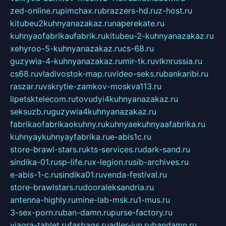
zed-online.ru
pimchax.ru
brazzers-hd.ru
z-host.ru
kitubeu2kuhnyanazakaz.ru
naperekate.ru
kuhnyaofabrikaufabrik.ru
kitubeu-2-kuhnyanazakaz.ru
xehyroo-5-kuhnyanazakaz.ru
cs-68.ru
guzywia-4-kuhnyanazakaz.ru
mir-tk.ru
vlknrussia.ru
cs68.ru
vladivostok-map.ru
video-seks.ru
bankaribi.ru
raszar.ru
vskrytie-zamkov-moskva113.ru
lipetsktelecom.ru
tovudyi4kuhnyanazakaz.ru
seksuzb.ru
guzywia4kuhnyanazakaz.ru
fabrikaofabrikaokuhny.ru
kuhnyaekuhnyaafabrika.ru
kuhnyaykuhnyayfabrika.ru
e-abis1c.ru
store-brawl-stars.ru
kts-services.ru
dark-sand.ru
sindika-01.ru
sp-life.ru
x-legion.ru
sib-archives.ru
e-abis-1-c.ru
sindika01.ru
venda-festival.ru
store-brawlstars.ru
dooraleksandria.ru
antenna-highly.ru
mine-lab-msk.ru
1-mus.ru
3-sex-porn.ru
ban-damn.ru
purse-factory.ru
viagra-tablet.ru
fasbags.ru
adler-jun.ru
bandamn.ru