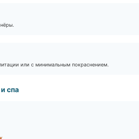
тнёры.
литации или с минимальным покраснением.
и спа
к