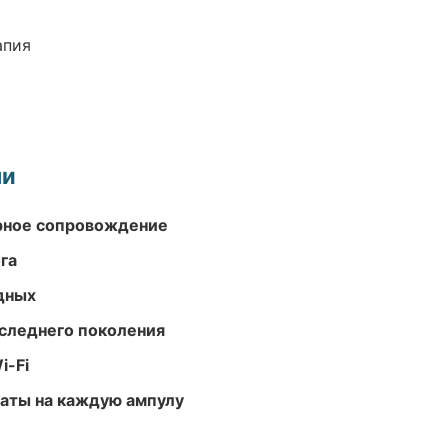
апия
ми
урное сопровождение
га
одных
следнего поколения
i-Fi
аты на каждую ампулу