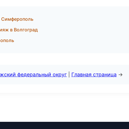
 в Симферополь
ияж в Волгоград
тополь
лжский федеральный округ
|
Главная страница
→