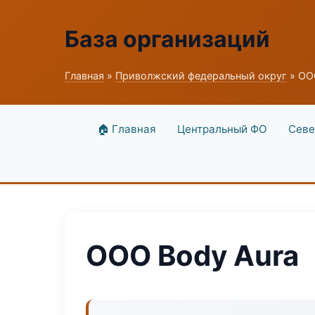
База организаций
Главная
»
Приволжский федеральный округ
» ОО
🏠 Главная
Центральный ФО
Севе
ООО Body Aura