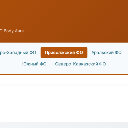
О Body Aura
ро-Западный ФО
Приволжский ФО
Уральский ФО
Южный ФО
Северо-Кавказский ФО