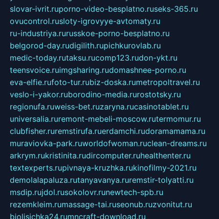
slovar-ivrit.ru
porno-video-besplatno.ru
seks-365.ru
ovucontrol.ru
sloty-igrovyye-avtomaty.ru
ru-industriya.ru
russkoe-porno-besplatno.ru
belgorod-day.ru
digilith.ru
pichkurovlab.ru
medic-today.ru
taksu.ru
comp123.ru
don-ykt.ru
teensvoice.ru
imgsharing.ru
domashnee-porno.ru
eva-elfie.ru
foto-tur.ru
biz-doska.ru
metropoltravel.ru
veslo-i-yakor.ru
borodino-media.ru
rostotsky.ru
regionufa.ru
weiss-bet.ru
zaryna.ru
casinotablet.ru
universalia.ru
remont-mebeli-moscow.ru
termomur.ru
clubfisher.ru
remstirufa.ru
erdamchi.ru
doramamama.ru
muraviovka-park.ru
worldofwoman.ru
clean-dreams.ru
arkrym.ru
kristinita.ru
dircomputer.ru
healthenter.ru
textexperts.ru
pivnaya-kruzhka.ru
kinofilmy-2021.ru
demolalapaluza.ru
tanyavanya.ru
remstir-tolyatti.ru
msdip.ru
jdol.ru
sokolovr.ru
newtech-spb.ru
rezemkleim.ru
massage-tai.ru
seonub.ru
zvonitut.ru
biolisichka24.ru
mncraft-download.ru