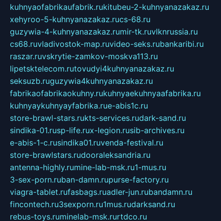
kuhnyaofabrikaufabrik.ru
kitubeu-2-kuhnyanazakaz.ru
xehyroo-5-kuhnyanazakaz.ru
cs-68.ru
guzywia-4-kuhnyanazakaz.ru
mir-tk.ru
vlknrussia.ru
cs68.ru
vladivostok-map.ru
video-seks.ru
bankaribi.ru
raszar.ru
vskrytie-zamkov-moskva113.ru
lipetsktelecom.ru
tovudyi4kuhnyanazakaz.ru
seksuzb.ru
guzywia4kuhnyanazakaz.ru
fabrikaofabrikaokuhny.ru
kuhnyaekuhnyaafabrika.ru
kuhnyaykuhnyayfabrika.ru
e-abis1c.ru
store-brawl-stars.ru
kts-services.ru
dark-sand.ru
sindika-01.ru
sp-life.ru
x-legion.ru
sib-archives.ru
e-abis-1-c.ru
sindika01.ru
venda-festival.ru
store-brawlstars.ru
dooraleksandria.ru
antenna-highly.ru
mine-lab-msk.ru
1-mus.ru
3-sex-porn.ru
ban-damn.ru
purse-factory.ru
viagra-tablet.ru
fasbags.ru
adler-jun.ru
bandamn.ru
fincontech.ru
3sexporn.ru
1mus.ru
darksand.ru
rebus-toys.ru
minelab-msk.ru
rtdco.ru