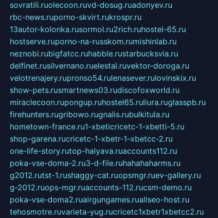
sovratili.ru
olecoon.ru
vd-dosug.ru
adonyev.ru
rbc-news.ru
porno-skvirt.ru
krospr.ru
13autor-kolonka.ru
sormol.ru
2rich.ru
hostel-65.ru
hostserve.ru
porno-na-russkom.ru
mishinlab.ru
neznobi.ru
bigfatcc.ru
habble.ru
starbucksvia.ru
delfinet.ru
silvernano.ru
elestal.ru
vektor-doroga.ru
velotrenajery.ru
pronso54.ru
lenasever.ru
lovinskix.ru
show-pets.ru
smartnews03.ru
discofoxworld.ru
miraclecoon.ru
pongup.ru
hostel65.ru
liura.ru
glasspb.ru
firehunters.ru
gribowo.ru
gnalis.ru
bulkitula.ru
hometown-france.ru
1-xbeticricetc-1-xbetti-5.ru
shop-garena.ru
cricetc-1-xbetr-1-xbetcc-2.ru
one-life-story.ru
top-halyava.ru
accounts112.ru
poka-vse-doma-2.ru
3-d-file.ru
hahahaharms.ru
g2012.ru
tst-1.ru
shaggy-cat.ru
opsmgr.ru
ev-gallery.ru
g-2012.ru
ops-mgr.ru
accounts-112.ru
csm-demo.ru
poka-vse-doma2.ru
airgungames.ru
allseo-host.ru
tehosmotre.ru
varieta-yug.ru
cricetc1xbetr1xbetcc2.ru