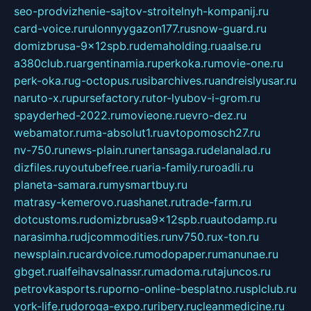
seo-prodvizhenie-sajtov-stroitelnyh-kompanij.ru
card-voice.ru
rulonnyygazon177.ru
snow-guard.ru
domizbrusa-9x12spb.ru
demaholding.ru
aalse.ru
a380club.ru
argentinamia.ru
perkoka.ru
movie-one.ru
perk-oka.ru
g-octopus.ru
sibarchives.ru
andreislyusar.ru
naruto-x.ru
pursefactory.ru
tor-lyubov-i-grom.ru
spayderhed-2022.ru
movieone.ru
evro-dez.ru
webamator.ru
ma-absolut1.ru
avtopomosch27.ru
nv-750.ru
news-plain.ru
nertansaga.ru
delanalad.ru
dizfiles.ru
youtubefree.ru
aria-family.ru
roadli.ru
planeta-samara.ru
mysmartbuy.ru
matrasy-kemerovo.ru
ashanet.ru
trade-farm.ru
dotcustoms.ru
domizbrusa9x12spb.ru
autodamp.ru
narasimha.ru
djcommodities.ru
nv750.ru
x-ton.ru
newsplain.ru
cardvoice.ru
modopaper.ru
manunae.ru
gbget.ru
alfeihavsalnassr.ru
madoma.ru
tajuncos.ru
petrovkasports.ru
porno-online-besplatno.ru
splclub.ru
york-life.ru
doroga-expo.ru
ribery.ru
cleanmedicine.ru