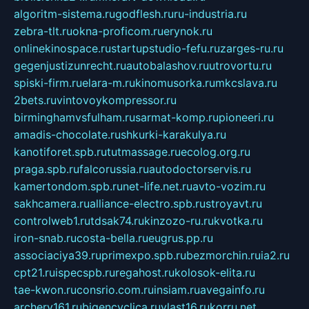
algoritm-sistema.ru
godflesh.ru
ru-industria.ru
zebra-tlt.ru
okna-proficom.ru
erynok.ru
onlinekinospace.ru
startupstudio-fefu.ru
zarges-ru.ru
gegenjustizunrecht.ru
autobalashov.ru
utrovortu.ru
spiski-firm.ru
elara-m.ru
kinomusorka.ru
mkcslava.ru
2bets.ru
vintovoykompressor.ru
birminghamvsfulham.ru
sarmat-komp.ru
pioneeri.ru
amadis-chocolate.ru
shkurki-karakulya.ru
kanotiforet.spb.ru
tutmassage.ru
ecolog.org.ru
praga.spb.ru
falcorussia.ru
autodoctorservis.ru
kamertondom.spb.ru
net-life.net.ru
avto-vozim.ru
sakhcamera.ru
alliance-electro.spb.ru
stroyavt.ru
controlweb1.ru
tdsak74.ru
kinzozo-ru.ru
kvotka.ru
iron-snab.ru
costa-bella.ru
eugrus.pp.ru
associaciya39.ru
primexpo.spb.ru
bezmorchin.ru
ia2.ru
cpt21.ru
ispecspb.ru
regahost.ru
kolosok-elita.ru
tae-kwon.ru
consrio.com.ru
insiam.ru
avegainfo.ru
archery161.ru
bigencyclica.ru
vlast16.ru
korru.net