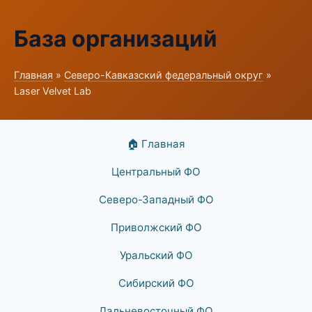
База организаций
Главная
»
Северо-Кавказский федеральный округ
»
Laser Velvet Lab
🏠 Главная
Центральный ФО
Северо-Западный ФО
Приволжский ФО
Уральский ФО
Сибирский ФО
Дальневосточный ФО