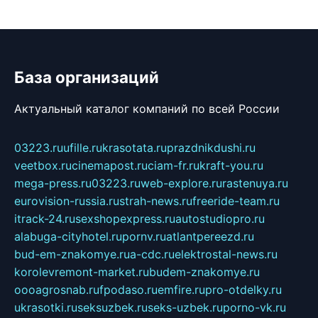
База организаций
Актуальный каталог компаний по всей России
03223.ru
ufille.ru
krasotata.ru
prazdnikdushi.ru
veetbox.ru
cinemapost.ru
ciam-fr.ru
kraft-you.ru
mega-press.ru
03223.ru
web-explore.ru
rastenuya.ru
eurovision-russia.ru
strah-news.ru
freeride-team.ru
itrack-24.ru
sexshopexpress.ru
autostudiopro.ru
alabuga-cityhotel.ru
pornv.ru
atlantpereezd.ru
bud-em-znakomye.ru
a-cdc.ru
elektrostal-news.ru
korolevremont-market.ru
budem-znakomye.ru
oooagrosnab.ru
fpodaso.ru
emfire.ru
pro-otdelky.ru
ukrasotki.ru
seksuzbek.ru
seks-uzbek.ru
porno-vk.ru