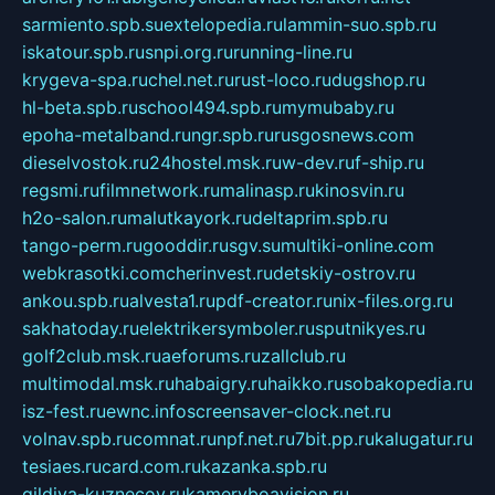
sarmiento.spb.su
extelopedia.ru
lammin-suo.spb.ru
iskatour.spb.ru
snpi.org.ru
running-line.ru
krygeva-spa.ru
chel.net.ru
rust-loco.ru
dugshop.ru
hl-beta.spb.ru
school494.spb.ru
mymubaby.ru
epoha-metalband.ru
ngr.spb.ru
rusgosnews.com
dieselvostok.ru
24hostel.msk.ru
w-dev.ru
f-ship.ru
regsmi.ru
filmnetwork.ru
malinasp.ru
kinosvin.ru
h2o-salon.ru
malutkayork.ru
deltaprim.spb.ru
tango-perm.ru
gooddir.ru
sgv.su
multiki-online.com
webkrasotki.com
cherinvest.ru
detskiy-ostrov.ru
ankou.spb.ru
alvesta1.ru
pdf-creator.ru
nix-files.org.ru
sakhatoday.ru
elektrikersymboler.ru
sputnikyes.ru
golf2club.msk.ru
aeforums.ru
zallclub.ru
multimodal.msk.ru
habaigry.ru
haikko.ru
sobakopedia.ru
isz-fest.ru
ewnc.info
screensaver-clock.net.ru
volnav.spb.ru
comnat.ru
npf.net.ru
7bit.pp.ru
kalugatur.ru
tesiaes.ru
card.com.ru
kazanka.spb.ru
gildiya-kuznecov.ru
kameryboavision.ru