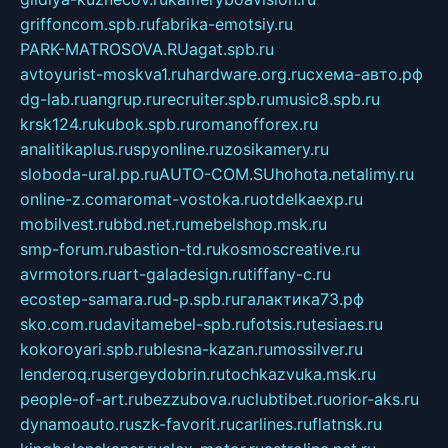
griffoncom.spb.ru
fabrika-emotsiy.ru
PARK-MATROSOVA.RU
agat.spb.ru
avtoyurist-moskva1.ru
hardware.org.ru
схема-авто.рф
dg-lab.ru
angrup.ru
recruiter.spb.ru
music8.spb.ru
krsk124.ru
kubok.spb.ru
romanofforex.ru
analitikaplus.ru
spyonline.ru
zosikamery.ru
sloboda-ural.pp.ru
AUTO-COM.SU
hohota.net
alimy.ru
online-z.com
aromat-vostoka.ru
otdelkaexp.ru
mobilvest.ru
bbd.net.ru
mebelshop.msk.ru
smp-forum.ru
bastion-td.ru
kosmoscreative.ru
avrmotors.ru
art-galadesign.ru
tiffany-c.ru
ecostep-samara.ru
d-p.spb.ru
галактика73.рф
sko.com.ru
davitamebel-spb.ru
fotsis.ru
tesiaes.ru
kokoroyari.spb.ru
blesna-kazan.ru
mossilver.ru
lenderoq.ru
sergeydobrin.ru
tochkazvuka.msk.ru
people-of-art.ru
bezzubova.ru
clubtibet.ru
orior-aks.ru
dynamoauto.ru
szk-favorit.ru
carlines.ru
flatnsk.ru