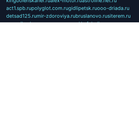
kingbolenskaner.ru
alex-motor.ru
astroline.net.ru
act1.spb.ru
polyglot.com.ru
gidlipetsk.ru
ooo-driada.ru
detsad125.ru
mir-zdoroviya.ru
bruslanovo.ru
siterem.ru
council.spb.ru
лодкипатриот.рф
kafekolizey.ru
iclub.net.ru
gazon-easy.ru
sugarepilekb.ru
grinox.ru
pylesostineco.ru
msts-ozarenie.ru
kameryjooan.ru
artemovskij.ru
dopler.spb.ru
aid70.ru
metall-perm.ru
ndm.msk.ru
ratingzooshop.ru
apiaccess.ru
globalautotrade.info
bezverhovskoe.ru
drsschool.ru
ZOOSMART.SPB.RU
dalakony.ru
medikijob.ru
remontt.spb.ru
photostudia.spb.ru
myragon.ru
terramia.ru
academy62.ru
gardengallereya.ru
rti.com.ru
artem-news.ru
biserinca.ru
krasnodarkurort.com
imshowtv.ru
mebel-v-tule.ru
mobtopik.ru
pcsecurity.net.ru
tool-sib.ru
multimetrunit.ru
sp-tour.ru
fan-cs.ru
santeh-russia.ru
symbian9.net.ru
DSHAIR.RU
tmmotors.spb.ru
xjocuricopii.com
musavtomat.msk.ru
obustrojdom.ru
sovetcik.ru
ybaranovskaya.ru