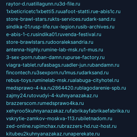
raytor-d.ru
atillagunn.ru
3d-file.ru
1xbeticricetc1xbetti5.ru
uafoot-statti.ru
e-abis1c.ru
store-brawl-stars.ru
kts-services.ru
dark-sand.ru
sindika-01.ru
sp-life.ru
x-legion.ru
sib-archives.ru
e-abis-1-c.ru
sindika01.ru
venda-festival.ru
store-brawlstars.ru
dooraleksandria.ru
antenna-highly.ru
mine-lab-msk.ru
1-mus.ru
3-sex-porn.ru
ban-damn.ru
purse-factory.ru
viagra-tablet.ru
fasbags.ru
adler-jun.ru
bandamn.ru
fincontech.ru
3sexporn.ru
1mus.ru
darksand.ru
rebus-toys.ru
minelab-msk.ru
alabuga-cityhotel.ru
medsprawo-4-ka.ru
2864420.ru
blagodarenie-spb.ru
zajmy24.ru
tovudyi-4-kuhnyanazakaz.ru
brazzerscom.ru
medsprawo4ka.ru
xehyroo5kuhnyanazakaz.ru
fabrikayfabrikaefabrika.ru
vskrytie-zamkov-moskva-113.ru
biletnadom.ru
zed-online.ru
pimchax.ru
brazzers-hd.ru
z-host.ru
kitubeu2kuhnyanazakaz.ru
naperekate.ru