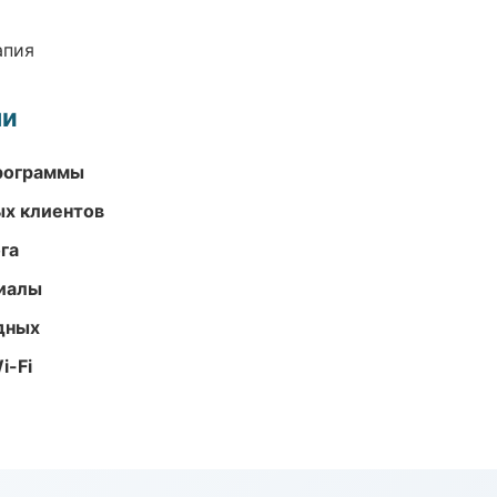
апия
ми
программы
ых клиентов
га
риалы
одных
i-Fi