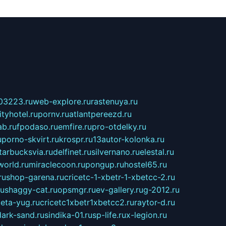
03223.ru
web-explore.ru
rastenuya.ru
tyhotel.ru
pornv.ru
atlantpereezd.ru
b.ru
fpodaso.ru
emfire.ru
pro-otdelky.ru
u
porno-skvirt.ru
krospr.ru
13autor-kolonka.ru
tarbucksvia.ru
delfinet.ru
silvernano.ru
elestal.ru
world.ru
miraclecoon.ru
pongup.ru
hostel65.ru
ru
shop-garena.ru
cricetc-1-xbetr-1-xbetcc-2.ru
ru
shaggy-cat.ru
opsmgr.ru
ev-gallery.ru
g-2012.ru
ieta-yug.ru
cricetc1xbetr1xbetcc2.ru
raytor-d.ru
dark-sand.ru
sindika-01.ru
sp-life.ru
x-legion.ru