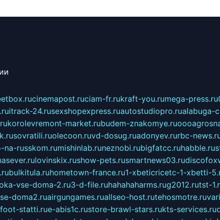
сии
eetbox.ru
cinemapost.ru
ciam-fr.ru
kraft-you.ru
mega-press.ru
.ru
itrack-24.ru
sexshopexpress.ru
autostudiopro.ru
alabuga-ci
ru
korolevremont-market.ru
budem-znakomye.ru
oooagrosna
k.ru
sovratili.ru
olecoon.ru
vd-dosug.ru
adonyev.ru
rbc-news.r
-na-russkom.ru
mishinlab.ru
neznobi.ru
bigfatcc.ru
habble.ru
s
nasever.ru
lovinskix.ru
show-pets.ru
smartnews03.ru
discofox
.ru
bulkitula.ru
hometown-france.ru
1-xbeticricetc-1-xbetti-5.
oka-vse-doma-2.ru
3-d-file.ru
hahahaharms.ru
g2012.ru
tst-1.
se-doma2.ru
airgungames.ru
allseo-host.ru
tehosmotre.ru
var
foot-statti.ru
e-abis1c.ru
store-brawl-stars.ru
kts-services.ru