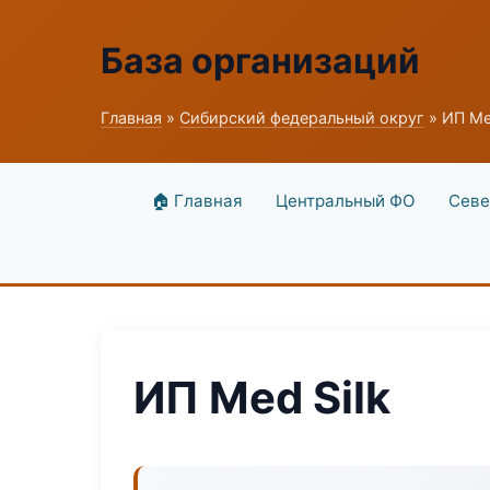
База организаций
Главная
»
Сибирский федеральный округ
» ИП Me
🏠 Главная
Центральный ФО
Севе
ИП Med Silk