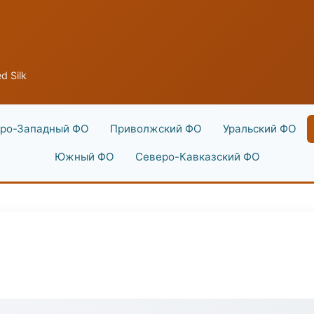
d Silk
ро-Западный ФО
Приволжский ФО
Уральский ФО
Южный ФО
Северо-Кавказский ФО