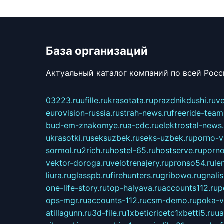
База организаций
Актуальный каталог компаний по всей Рос
03223.ru
ufille.ru
krasotata.ru
prazdnikdushi.ru
v
eurovision-russia.ru
strah-news.ru
freeride-team
bud-em-znakomye.ru
a-cdc.ru
elektrostal-news.
ukrasotki.ru
seksuzbek.ru
seks-uzbek.ru
porno-v
sormol.ru
2rich.ru
hostel-65.ru
hostserve.ru
porno
vektor-doroga.ru
velotrenajery.ru
pronso54.ru
le
liura.ru
glasspb.ru
firehunters.ru
gribowo.ru
gnalis
one-life-story.ru
top-halyava.ru
accounts112.ru
p
ops-mgr.ru
accounts-112.ru
csm-demo.ru
poka-v
atillagunn.ru
3d-file.ru
1xbeticricetc1xbetti5.ru
ua