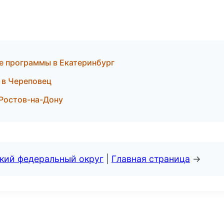
е программы в Екатеринбург
 в Череповец
 Ростов-на-Дону
ский федеральный округ
|
Главная страница
→