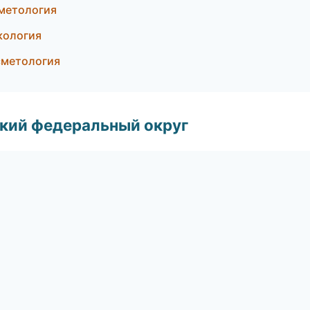
сметология
кология
сметология
ский федеральный округ