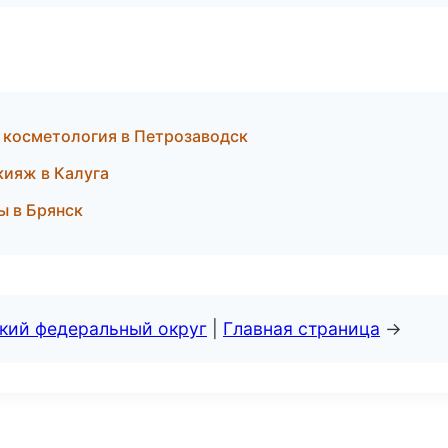
 косметология в Петрозаводск
кияж в Калуга
ы в Брянск
ский федеральный округ
|
Главная страница
→