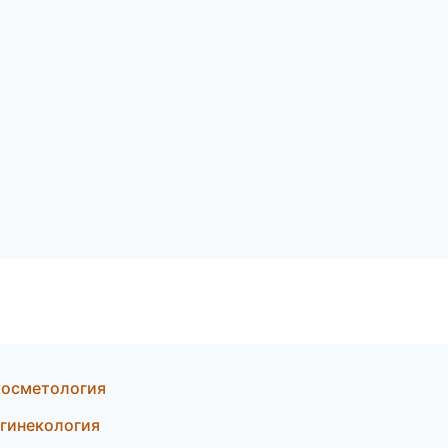
 косметология
 гинекология