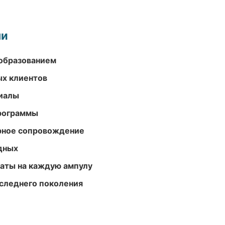
ми
образованием
ых клиентов
риалы
программы
урное сопровождение
одных
аты на каждую ампулу
следнего поколения