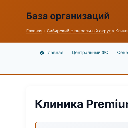
База организаций
Главная
»
Сибирский федеральный округ
» Клини
🏠 Главная
Центральный ФО
Севе
Клиника Premiu