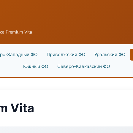
ка Premium Vita
ро-Западный ФО
Приволжский ФО
Уральский ФО
Южный ФО
Северо-Кавказский ФО
m Vita