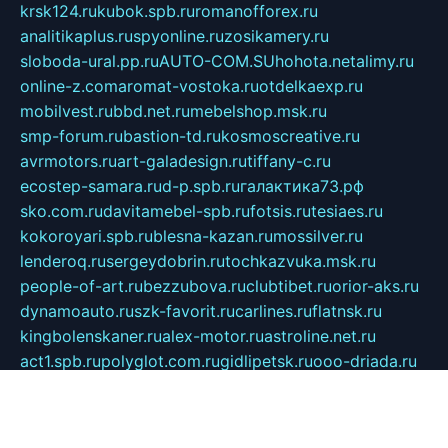
krsk124.ru
kubok.spb.ru
romanofforex.ru
analitikaplus.ru
spyonline.ru
zosikamery.ru
sloboda-ural.pp.ru
AUTO-COM.SU
hohota.net
alimy.ru
online-z.com
aromat-vostoka.ru
otdelkaexp.ru
mobilvest.ru
bbd.net.ru
mebelshop.msk.ru
smp-forum.ru
bastion-td.ru
kosmoscreative.ru
avrmotors.ru
art-galadesign.ru
tiffany-c.ru
ecostep-samara.ru
d-p.spb.ru
галактика73.рф
sko.com.ru
davitamebel-spb.ru
fotsis.ru
tesiaes.ru
kokoroyari.spb.ru
blesna-kazan.ru
mossilver.ru
lenderoq.ru
sergeydobrin.ru
tochkazvuka.msk.ru
people-of-art.ru
bezzubova.ru
clubtibet.ru
orior-aks.ru
dynamoauto.ru
szk-favorit.ru
carlines.ru
flatnsk.ru
kingbolenskaner.ru
alex-motor.ru
astroline.net.ru
act1.spb.ru
polyglot.com.ru
gidlipetsk.ru
ooo-driada.ru
detsad125.ru
mir-zdoroviya.ru
bruslanovo.ru
siterem.ru
council.spb.ru
лодкипатриот.рф
kafekolizey.ru
iclub.net.ru
gazon-easy.ru
sugarepilekb.ru
grinox.ru