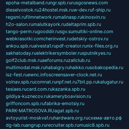
epoha-metalband.ru
ngr.spb.ru
rusgosnews.com
dieselvostok.ru
24hostel.msk.ru
w-dev.ru
f-ship.ru
regsmi.ru
filmnetwork.ru
malinasp.ru
kinosvin.ru
h2o-salon.ru
malutkayork.ru
deltaprim.spb.ru
tango-perm.ru
gooddir.ru
sgv.su
multiki-online.com
webkrasotki.com
cherinvest.ru
detskiy-ostrov.ru
ankou.spb.ru
alvesta1.ru
pdf-creator.ru
nix-files.org.ru
sakhatoday.ru
elektrikersymboler.ru
sputnikyes.ru
golf2club.msk.ru
aeforums.ru
zallclub.ru
multimodal.msk.ru
habaigry.ru
haikko.ru
sobakopedia.ru
isz-fest.ru
ewnc.info
screensaver-clock.net.ru
volnav.spb.ru
comnat.ru
npf.net.ru
7bit.pp.ru
kalugatur.ru
tesiaes.ru
card.com.ru
kazanka.spb.ru
gildiya-kuznecov.ru
kameryboavision.ru
griffoncom.spb.ru
fabrika-emotsiy.ru
PARK-MATROSOVA.RU
agat.spb.ru
avtoyurist-moskva1.ru
hardware.org.ru
схема-авто.рф
dg-lab.ru
angrup.ru
recruiter.spb.ru
music8.spb.ru