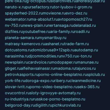
perk-oka.ru
g-octopus.ru
sibarchives.ru
andreislyusar.ru
naruto-x.ru
pursefactory.ru
tor-lyubov-i-grom.ru
spayderhed-2022.ru
movieone.ru
evro-dez.ru
webamator.ru
ma-absolut1.ru
avtopomosch27.ru
nv-750.ru
news-plain.ru
nertansaga.ru
delanalad.ru
dizfiles.ru
youtubefree.ru
aria-family.ru
roadli.ru
planeta-samara.ru
mysmartbuy.ru
matrasy-kemerovo.ru
ashanet.ru
trade-farm.ru
dotcustoms.ru
domizbrusa9x12spb.ru
autodamp.ru
narasimha.ru
djcommodities.ru
nv750.ru
x-ton.ru
newsplain.ru
cardvoice.ru
modopaper.ru
manunae.ru
gbget.ru
alfeihavsalnassr.ru
madoma.ru
tajuncos.ru
petrovkasports.ru
porno-online-besplatno.ru
splclub.ru
york-life.ru
doroga-expo.ru
ribery.ru
cleanmedicine.ru
slovar-ivrit.ru
porno-video-besplatno.ru
seks-365.ru
ovucontrol.ru
sloty-igrovyye-avtomaty.ru
ru-industriya.ru
russkoe-porno-besplatno.ru
belgorod-day.ru
digilith.ru
pichkurovlab.ru