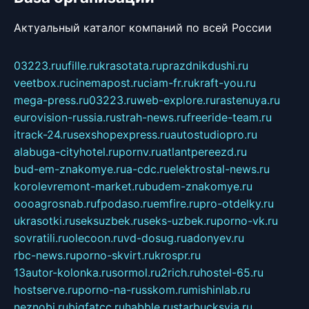
Актуальный каталог компаний по всей России
03223.ru
ufille.ru
krasotata.ru
prazdnikdushi.ru
veetbox.ru
cinemapost.ru
ciam-fr.ru
kraft-you.ru
mega-press.ru
03223.ru
web-explore.ru
rastenuya.ru
eurovision-russia.ru
strah-news.ru
freeride-team.ru
itrack-24.ru
sexshopexpress.ru
autostudiopro.ru
alabuga-cityhotel.ru
pornv.ru
atlantpereezd.ru
bud-em-znakomye.ru
a-cdc.ru
elektrostal-news.ru
korolevremont-market.ru
budem-znakomye.ru
oooagrosnab.ru
fpodaso.ru
emfire.ru
pro-otdelky.ru
ukrasotki.ru
seksuzbek.ru
seks-uzbek.ru
porno-vk.ru
sovratili.ru
olecoon.ru
vd-dosug.ru
adonyev.ru
rbc-news.ru
porno-skvirt.ru
krospr.ru
13autor-kolonka.ru
sormol.ru
2rich.ru
hostel-65.ru
hostserve.ru
porno-na-russkom.ru
mishinlab.ru
neznobi.ru
bigfatcc.ru
habble.ru
starbucksvia.ru