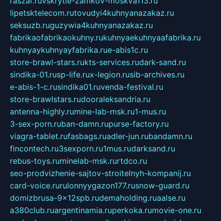
raszar.ru
vskrytie-zamkov-moskva113.ru
lipetsktelecom.ru
tovudyi4kuhnyanazakaz.ru
seksuzb.ru
guzywia4kuhnyanazakaz.ru
fabrikaofabrikaokuhny.ru
kuhnyaekuhnyaafabrika.ru
kuhnyaykuhnyayfabrika.ru
e-abis1c.ru
store-brawl-stars.ru
kts-services.ru
dark-sand.ru
sindika-01.ru
sp-life.ru
x-legion.ru
sib-archives.ru
e-abis-1-c.ru
sindika01.ru
venda-festival.ru
store-brawlstars.ru
dooraleksandria.ru
antenna-highly.ru
mine-lab-msk.ru
1-mus.ru
3-sex-porn.ru
ban-damn.ru
purse-factory.ru
viagra-tablet.ru
fasbags.ru
adler-jun.ru
bandamn.ru
fincontech.ru
3sexporn.ru
1mus.ru
darksand.ru
rebus-toys.ru
minelab-msk.ru
rtdco.ru
seo-prodvizhenie-sajtov-stroitelnyh-kompanij.ru
card-voice.ru
rulonnyygazon177.ru
snow-guard.ru
domizbrusa-9x12spb.ru
demaholding.ru
aalse.ru
a380club.ru
argentinamia.ru
perkoka.ru
movie-one.ru