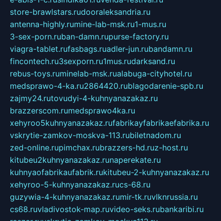
store-brawlstars.ru
dooraleksandria.ru
antenna-highly.ru
mine-lab-msk.ru
1-mus.ru
3-sex-porn.ru
ban-damn.ru
purse-factory.ru
viagra-tablet.ru
fasbags.ru
adler-jun.ru
bandamn.ru
fincontech.ru
3sexporn.ru
1mus.ru
darksand.ru
rebus-toys.ru
minelab-msk.ru
alabuga-cityhotel.ru
medsprawo-4-ka.ru
2864420.ru
blagodarenie-spb.ru
zajmy24.ru
tovudyi-4-kuhnyanazakaz.ru
brazzerscom.ru
medsprawo4ka.ru
xehyroo5kuhnyanazakaz.ru
fabrikayfabrikaefabrika.ru
vskrytie-zamkov-moskva-113.ru
biletnadom.ru
zed-online.ru
pimchax.ru
brazzers-hd.ru
z-host.ru
kitubeu2kuhnyanazakaz.ru
naperekate.ru
kuhnyaofabrikaufabrik.ru
kitubeu-2-kuhnyanazakaz.ru
xehyroo-5-kuhnyanazakaz.ru
cs-68.ru
guzywia-4-kuhnyanazakaz.ru
mir-tk.ru
vlknrussia.ru
cs68.ru
vladivostok-map.ru
video-seks.ru
bankaribi.ru