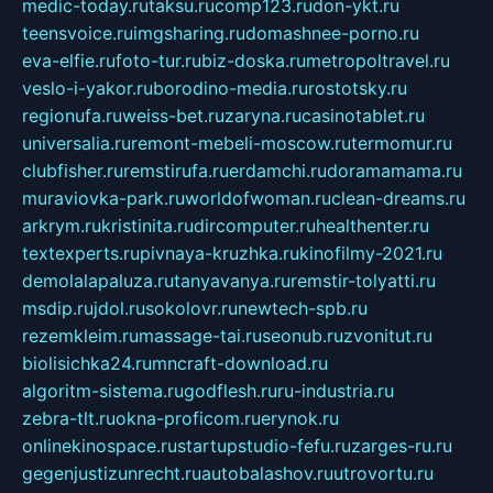
medic-today.ru
taksu.ru
comp123.ru
don-ykt.ru
teensvoice.ru
imgsharing.ru
domashnee-porno.ru
eva-elfie.ru
foto-tur.ru
biz-doska.ru
metropoltravel.ru
veslo-i-yakor.ru
borodino-media.ru
rostotsky.ru
regionufa.ru
weiss-bet.ru
zaryna.ru
casinotablet.ru
universalia.ru
remont-mebeli-moscow.ru
termomur.ru
clubfisher.ru
remstirufa.ru
erdamchi.ru
doramamama.ru
muraviovka-park.ru
worldofwoman.ru
clean-dreams.ru
arkrym.ru
kristinita.ru
dircomputer.ru
healthenter.ru
textexperts.ru
pivnaya-kruzhka.ru
kinofilmy-2021.ru
demolalapaluza.ru
tanyavanya.ru
remstir-tolyatti.ru
msdip.ru
jdol.ru
sokolovr.ru
newtech-spb.ru
rezemkleim.ru
massage-tai.ru
seonub.ru
zvonitut.ru
biolisichka24.ru
mncraft-download.ru
algoritm-sistema.ru
godflesh.ru
ru-industria.ru
zebra-tlt.ru
okna-proficom.ru
erynok.ru
onlinekinospace.ru
startupstudio-fefu.ru
zarges-ru.ru
gegenjustizunrecht.ru
autobalashov.ru
utrovortu.ru