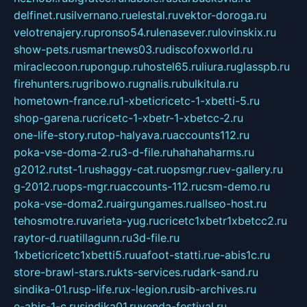
delfinet.ru
silvernano.ru
elestal.ru
vektor-doroga.ru
velotrenajery.ru
pronso54.ru
lenasever.ru
lovinskix.ru
show-pets.ru
smartnews03.ru
discofoxworld.ru
miraclecoon.ru
pongup.ru
hostel65.ru
liura.ru
glasspb.ru
firehunters.ru
gribowo.ru
gnalis.ru
bulkitula.ru
hometown-france.ru
1-xbeticricetc-1-xbetti-5.ru
shop-garena.ru
cricetc-1-xbetr-1-xbetcc-2.ru
one-life-story.ru
top-halyava.ru
accounts112.ru
poka-vse-doma-2.ru
3-d-file.ru
hahahaharms.ru
g2012.ru
tst-1.ru
shaggy-cat.ru
opsmgr.ru
ev-gallery.ru
g-2012.ru
ops-mgr.ru
accounts-112.ru
csm-demo.ru
poka-vse-doma2.ru
airgungames.ru
allseo-host.ru
tehosmotre.ru
varieta-yug.ru
cricetc1xbetr1xbetcc2.ru
raytor-d.ru
atillagunn.ru
3d-file.ru
1xbeticricetc1xbetti5.ru
uafoot-statti.ru
e-abis1c.ru
store-brawl-stars.ru
kts-services.ru
dark-sand.ru
sindika-01.ru
sp-life.ru
x-legion.ru
sib-archives.ru
e-abis-1-c.ru
sindika01.ru
venda-festival.ru