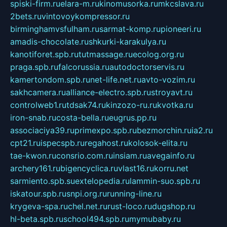
spiski-firm.ru
elara-m.ru
kinomusorka.ru
mkcslava.ru
2bets.ru
vintovoykompressor.ru
birminghamvsfulham.ru
sarmat-komp.ru
pioneeri.ru
amadis-chocolate.ru
shkurki-karakulya.ru
kanotiforet.spb.ru
tutmassage.ru
ecolog.org.ru
praga.spb.ru
falcorussia.ru
autodoctorservis.ru
kamertondom.spb.ru
net-life.net.ru
avto-vozim.ru
sakhcamera.ru
alliance-electro.spb.ru
stroyavt.ru
controlweb1.ru
tdsak74.ru
kinzozo-ru.ru
kvotka.ru
iron-snab.ru
costa-bella.ru
eugrus.pp.ru
associaciya39.ru
primexpo.spb.ru
bezmorchin.ru
ia2.ru
cpt21.ru
ispecspb.ru
regahost.ru
kolosok-elita.ru
tae-kwon.ru
consrio.com.ru
insiam.ru
avegainfo.ru
archery161.ru
bigencyclica.ru
vlast16.ru
korru.net
sarmiento.spb.su
extelopedia.ru
lammin-suo.spb.ru
iskatour.spb.ru
snpi.org.ru
running-line.ru
krygeva-spa.ru
chel.net.ru
rust-loco.ru
dugshop.ru
hl-beta.spb.ru
school494.spb.ru
mymubaby.ru