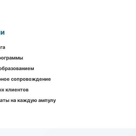
ми
га
программы
образованием
урное сопровождение
ых клиентов
аты на каждую ампулу