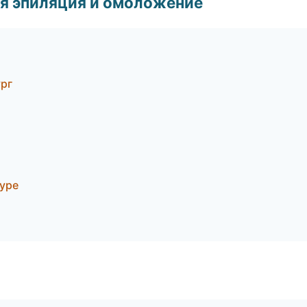
я эпиляция и омоложение
ург
уре