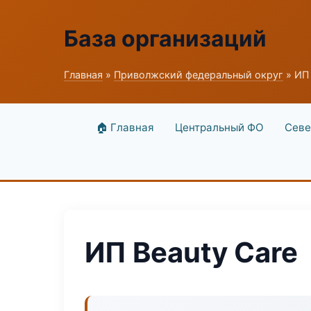
База организаций
Главная
»
Приволжский федеральный округ
» ИП 
🏠 Главная
Центральный ФО
Севе
ИП Beauty Care