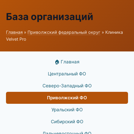
База организаций
Главная
»
Приволжский федеральный округ
» Клиника
Velvet Pro
🏠 Главная
Центральный ФО
Северо-Западный ФО
Приволжский ФО
Уральский ФО
Сибирский ФО
Дальневосточный ФО