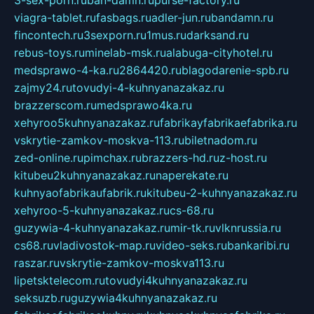
3-sex-porn.ru
ban-damn.ru
purse-factory.ru
viagra-tablet.ru
fasbags.ru
adler-jun.ru
bandamn.ru
fincontech.ru
3sexporn.ru
1mus.ru
darksand.ru
rebus-toys.ru
minelab-msk.ru
alabuga-cityhotel.ru
medsprawo-4-ka.ru
2864420.ru
blagodarenie-spb.ru
zajmy24.ru
tovudyi-4-kuhnyanazakaz.ru
brazzerscom.ru
medsprawo4ka.ru
xehyroo5kuhnyanazakaz.ru
fabrikayfabrikaefabrika.ru
vskrytie-zamkov-moskva-113.ru
biletnadom.ru
zed-online.ru
pimchax.ru
brazzers-hd.ru
z-host.ru
kitubeu2kuhnyanazakaz.ru
naperekate.ru
kuhnyaofabrikaufabrik.ru
kitubeu-2-kuhnyanazakaz.ru
xehyroo-5-kuhnyanazakaz.ru
cs-68.ru
guzywia-4-kuhnyanazakaz.ru
mir-tk.ru
vlknrussia.ru
cs68.ru
vladivostok-map.ru
video-seks.ru
bankaribi.ru
raszar.ru
vskrytie-zamkov-moskva113.ru
lipetsktelecom.ru
tovudyi4kuhnyanazakaz.ru
seksuzb.ru
guzywia4kuhnyanazakaz.ru