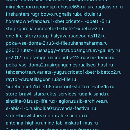
miraclecoon.ru
pongup.ru
hostel65.ru
liura.ru
glasspb.ru
firehunters.ru
gribowo.ru
gnalis.ru
bulkitula.ru
hometown-france.ru
1-xbeticricetc-1-xbetti-5.ru
shop-garena.ru
cricetc-1-xbetr-1-xbetcc-2.ru
one-life-story.ru
top-halyava.ru
accounts112.ru
poka-vse-doma-2.ru
3-d-file.ru
hahahaharms.ru
g2012.ru
tst-1.ru
shaggy-cat.ru
opsmgr.ru
ev-gallery.ru
g-2012.ru
ops-mgr.ru
accounts-112.ru
csm-demo.ru
poka-vse-doma2.ru
airgungames.ru
allseo-host.ru
tehosmotre.ru
varieta-yug.ru
cricetc1xbetr1xbetcc2.ru
raytor-d.ru
atillagunn.ru
3d-file.ru
1xbeticricetc1xbetti5.ru
uafoot-statti.ru
e-abis1c.ru
store-brawl-stars.ru
kts-services.ru
dark-sand.ru
sindika-01.ru
sp-life.ru
x-legion.ru
sib-archives.ru
e-abis-1-c.ru
sindika01.ru
venda-festival.ru
store-brawlstars.ru
dooraleksandria.ru
antenna-highly.ru
mine-lab-msk.ru
1-mus.ru