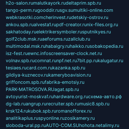
h2o-salon.ru
malutkayork.ru
deltaprim.spb.ru
tango-perm.ru
gooddir.ru
sgv.su
multiki-online.com
webkrasotki.com
cherinvest.ru
detskiy-ostrov.ru
ankou.spb.ru
alvesta1.ru
pdf-creator.ru
nix-files.org.ru
sakhatoday.ru
elektrikersymboler.ru
sputnikyes.ru
golf2club.msk.ru
aeforums.ru
zallclub.ru
multimodal.msk.ru
habaigry.ru
haikko.ru
sobakopedia.ru
isz-fest.ru
ewnc.info
screensaver-clock.net.ru
volnav.spb.ru
comnat.ru
npf.net.ru
7bit.pp.ru
kalugatur.ru
tesiaes.ru
card.com.ru
kazanka.spb.ru
gildiya-kuznecov.ru
kameryboavision.ru
griffoncom.spb.ru
fabrika-emotsiy.ru
PARK-MATROSOVA.RU
agat.spb.ru
avtoyurist-moskva1.ru
hardware.org.ru
схема-авто.рф
dg-lab.ru
angrup.ru
recruiter.spb.ru
music8.spb.ru
krsk124.ru
kubok.spb.ru
romanofforex.ru
analitikaplus.ru
spyonline.ru
zosikamery.ru
sloboda-ural.pp.ru
AUTO-COM.SU
hohota.net
alimy.ru