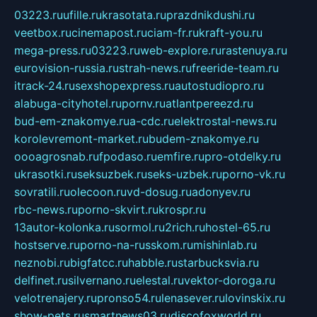
03223.ru
ufille.ru
krasotata.ru
prazdnikdushi.ru
veetbox.ru
cinemapost.ru
ciam-fr.ru
kraft-you.ru
mega-press.ru
03223.ru
web-explore.ru
rastenuya.ru
eurovision-russia.ru
strah-news.ru
freeride-team.ru
itrack-24.ru
sexshopexpress.ru
autostudiopro.ru
alabuga-cityhotel.ru
pornv.ru
atlantpereezd.ru
bud-em-znakomye.ru
a-cdc.ru
elektrostal-news.ru
korolevremont-market.ru
budem-znakomye.ru
oooagrosnab.ru
fpodaso.ru
emfire.ru
pro-otdelky.ru
ukrasotki.ru
seksuzbek.ru
seks-uzbek.ru
porno-vk.ru
sovratili.ru
olecoon.ru
vd-dosug.ru
adonyev.ru
rbc-news.ru
porno-skvirt.ru
krospr.ru
13autor-kolonka.ru
sormol.ru
2rich.ru
hostel-65.ru
hostserve.ru
porno-na-russkom.ru
mishinlab.ru
neznobi.ru
bigfatcc.ru
habble.ru
starbucksvia.ru
delfinet.ru
silvernano.ru
elestal.ru
vektor-doroga.ru
velotrenajery.ru
pronso54.ru
lenasever.ru
lovinskix.ru
show-pets.ru
smartnews03.ru
discofoxworld.ru