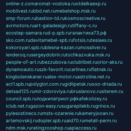
online-z.com
aromat-vostoka.ru
otdelkaexp.ru
mobilvest.ru
bbd.net.ru
mebelshop.msk.ru
smp-forum.ru
bastion-td.ru
kosmoscreative.ru
avrmotors.ru
art-galadesign.ru
tiffany-c.ru
ecostep-samara.ru
d-p.spb.ru
галактика73.рф
sko.com.ru
davitamebel-spb.ru
fotsis.ru
tesiaes.ru
kokoroyari.spb.ru
blesna-kazan.ru
mossilver.ru
lenderoq.ru
sergeydobrin.ru
tochkazvuka.msk.ru
people-of-art.ru
bezzubova.ru
clubtibet.ru
orior-aks.ru
dynamoauto.ru
szk-favorit.ru
carlines.ru
flatnsk.ru
kingbolenskaner.ru
alex-motor.ru
astroline.net.ru
act1.spb.ru
polyglot.com.ru
gidlipetsk.ru
ooo-driada.ru
detsad125.ru
mir-zdoroviya.ru
bruslanovo.ru
siterem.ru
council.spb.ru
лодкипатриот.рф
kafekolizey.ru
iclub.net.ru
gazon-easy.ru
sugarepilekb.ru
grinox.ru
pylesostineco.ru
msts-ozarenie.ru
kameryjooan.ru
artemovskij.ru
dopler.spb.ru
aid70.ru
metall-perm.ru
ndm.msk.ru
ratingzooshop.ru
apiaccess.ru