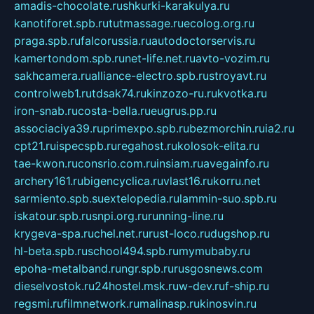
amadis-chocolate.ru
shkurki-karakulya.ru
kanotiforet.spb.ru
tutmassage.ru
ecolog.org.ru
praga.spb.ru
falcorussia.ru
autodoctorservis.ru
kamertondom.spb.ru
net-life.net.ru
avto-vozim.ru
sakhcamera.ru
alliance-electro.spb.ru
stroyavt.ru
controlweb1.ru
tdsak74.ru
kinzozo-ru.ru
kvotka.ru
iron-snab.ru
costa-bella.ru
eugrus.pp.ru
associaciya39.ru
primexpo.spb.ru
bezmorchin.ru
ia2.ru
cpt21.ru
ispecspb.ru
regahost.ru
kolosok-elita.ru
tae-kwon.ru
consrio.com.ru
insiam.ru
avegainfo.ru
archery161.ru
bigencyclica.ru
vlast16.ru
korru.net
sarmiento.spb.su
extelopedia.ru
lammin-suo.spb.ru
iskatour.spb.ru
snpi.org.ru
running-line.ru
krygeva-spa.ru
chel.net.ru
rust-loco.ru
dugshop.ru
hl-beta.spb.ru
school494.spb.ru
mymubaby.ru
epoha-metalband.ru
ngr.spb.ru
rusgosnews.com
dieselvostok.ru
24hostel.msk.ru
w-dev.ru
f-ship.ru
regsmi.ru
filmnetwork.ru
malinasp.ru
kinosvin.ru