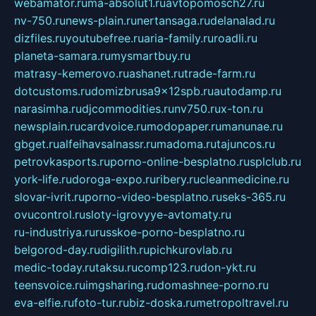
webamator.ru
ma-absolut1.ru
avtopomosch27.ru
nv-750.ru
news-plain.ru
nertansaga.ru
delanalad.ru
dizfiles.ru
youtubefree.ru
aria-family.ru
roadli.ru
planeta-samara.ru
mysmartbuy.ru
matrasy-kemerovo.ru
ashanet.ru
trade-farm.ru
dotcustoms.ru
domizbrusa9x12spb.ru
autodamp.ru
narasimha.ru
djcommodities.ru
nv750.ru
x-ton.ru
newsplain.ru
cardvoice.ru
modopaper.ru
manunae.ru
gbget.ru
alfeihavsalnassr.ru
madoma.ru
tajuncos.ru
petrovkasports.ru
porno-online-besplatno.ru
splclub.ru
york-life.ru
doroga-expo.ru
ribery.ru
cleanmedicine.ru
slovar-ivrit.ru
porno-video-besplatno.ru
seks-365.ru
ovucontrol.ru
sloty-igrovyye-avtomaty.ru
ru-industriya.ru
russkoe-porno-besplatno.ru
belgorod-day.ru
digilith.ru
pichkurovlab.ru
medic-today.ru
taksu.ru
comp123.ru
don-ykt.ru
teensvoice.ru
imgsharing.ru
domashnee-porno.ru
eva-elfie.ru
foto-tur.ru
biz-doska.ru
metropoltravel.ru