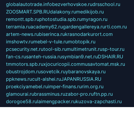
globalautotrade.info
bezverhovskoe.ru
drsschool.ru
ZOOSMART.SPB.RU
dalakony.ru
medikijob.ru
remontt.spb.ru
photostudia.spb.ru
myragon.ru
terramia.ru
academy62.ru
gardengallereya.ru
rti.com.ru
artem-news.ru
biserinca.ru
krasnodarkurort.com
imshowtv.ru
mebel-v-tule.ru
mobtopik.ru
pcsecurity.net.ru
tool-sib.ru
multimetrunit.ru
sp-tour.ru
fan-cs.ru
santeh-russia.ru
symbian9.net.ru
DSHAIR.RU
tmmotors.spb.ru
xjocuricopii.com
musavtomat.msk.ru
obustrojdom.ru
sovetcik.ru
ybaranovskaya.ru
ppknews.ru
cult-alshei.ru
JAPANRUSSIA.RU
proekciyamebel.ru
imper-finans.ru
rim.org.ru
glamourai.ru
brassminus.ru
zabor-pro.ru
ftn.pp.ru
dorogoe58.ru
laimengpacker.ru
kuzova-zapchasti.ru
sageerp.ru
taxodrom.ru
dsrazvitie.ru
hardcity.net.ru
ratinghomegames.ru
topservice25.ru
gubernyan.ru
gtglasslined.ru
ii4.ru
tssport.spb.ru
andorra24.com
blackwallstreet.ru
oboimos.ru
optim-doors.com.ru