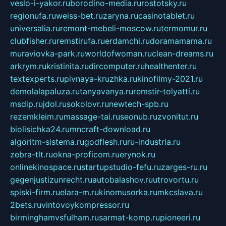
veslo-i-yakor.ru
borodino-media.ru
rostotsky.ru
regionufa.ru
weiss-bet.ru
zaryna.ru
casinotablet.ru
universalia.ru
remont-mebeli-moscow.ru
termomur.ru
clubfisher.ru
remstirufa.ru
erdamchi.ru
doramamama.ru
muraviovka-park.ru
worldofwoman.ru
clean-dreams.ru
arkrym.ru
kristinita.ru
dircomputer.ru
healthenter.ru
textexperts.ru
pivnaya-kruzhka.ru
kinofilmy-2021.ru
demolalapaluza.ru
tanyavanya.ru
remstir-tolyatti.ru
msdip.ru
jdol.ru
sokolovr.ru
newtech-spb.ru
rezemkleim.ru
massage-tai.ru
seonub.ru
zvonitut.ru
biolisichka24.ru
mncraft-download.ru
algoritm-sistema.ru
godflesh.ru
ru-industria.ru
zebra-tlt.ru
okna-proficom.ru
erynok.ru
onlinekinospace.ru
startupstudio-fefu.ru
zarges-ru.ru
gegenjustizunrecht.ru
autobalashov.ru
utrovortu.ru
spiski-firm.ru
elara-m.ru
kinomusorka.ru
mkcslava.ru
2bets.ru
vintovoykompressor.ru
birminghamvsfulham.ru
sarmat-komp.ru
pioneeri.ru