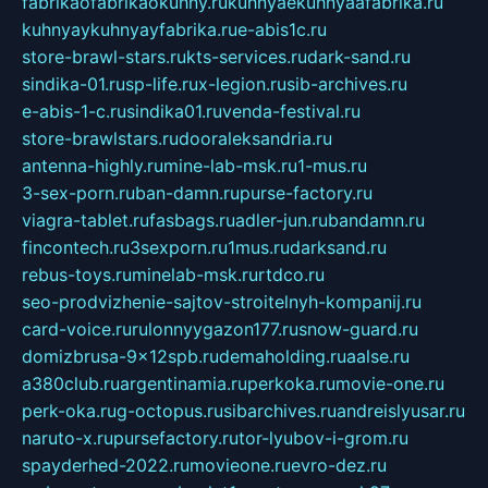
fabrikaofabrikaokuhny.ru
kuhnyaekuhnyaafabrika.ru
kuhnyaykuhnyayfabrika.ru
e-abis1c.ru
store-brawl-stars.ru
kts-services.ru
dark-sand.ru
sindika-01.ru
sp-life.ru
x-legion.ru
sib-archives.ru
e-abis-1-c.ru
sindika01.ru
venda-festival.ru
store-brawlstars.ru
dooraleksandria.ru
antenna-highly.ru
mine-lab-msk.ru
1-mus.ru
3-sex-porn.ru
ban-damn.ru
purse-factory.ru
viagra-tablet.ru
fasbags.ru
adler-jun.ru
bandamn.ru
fincontech.ru
3sexporn.ru
1mus.ru
darksand.ru
rebus-toys.ru
minelab-msk.ru
rtdco.ru
seo-prodvizhenie-sajtov-stroitelnyh-kompanij.ru
card-voice.ru
rulonnyygazon177.ru
snow-guard.ru
domizbrusa-9x12spb.ru
demaholding.ru
aalse.ru
a380club.ru
argentinamia.ru
perkoka.ru
movie-one.ru
perk-oka.ru
g-octopus.ru
sibarchives.ru
andreislyusar.ru
naruto-x.ru
pursefactory.ru
tor-lyubov-i-grom.ru
spayderhed-2022.ru
movieone.ru
evro-dez.ru